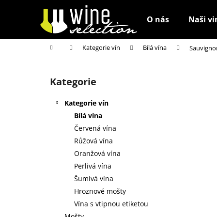
K
Přejít
na
o
O nás
Naši vi
obsah
Zpět
Zpět
š
do
do
í
Domů
Kategorie vín
Bílá vína
Sauvigno
k
obchodu
obchodu
P
o
Kategorie
Přeskočit
s
kategorie
t
Kategorie vín
r
Bílá vína
a
Červená vína
n
Růžová vína
n
Oranžová vína
í
Perlivá vína
p
Šumivá vína
a
Hroznové mošty
n
Vína s vtipnou etiketou
e
Mošty