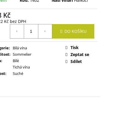
dem
Kód:
1402
Naši vinaři
Halkoci
8 Kč
22 Kč bez DPH
ná
DO KOŠÍKU
:
Tisk
gorie
:
Bílá vína
žitost
:
Sommelier
Zeptat se
a
:
Bílé
Sdílet
Tichá vína
ost
:
Suché