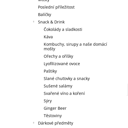
3 SKLENICE ZE TŘÍ SEDMIČEK
l
Poslední příležitost
590 Kč
Balíčky
Snack & Drink
Čokolády a sladkosti
Káva
Kombuchy, sirupy a naše domácí
mošty
Ořechy a oříšky
Lyofilizované ovoce
Paštiky
Slané chuťovky a snacky
Sušené salámy
Svařené víno a koření
Sýry
Ginger Beer
Těstoviny
Dárkové předměty