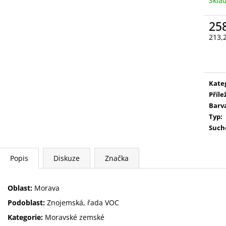
Skla
MÜLLER THURGAU
CUVÉE TŘI
199 Kč
333 Kč
25
213,
Měr
cena
Kate
Příle
Barv
Typ
:
Such
Popis
Diskuze
Značka
Oblast:
Morava
Podoblast:
Znojemská, řada VOC
Kategorie:
Moravské zemské