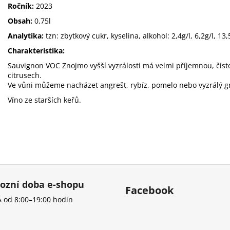
Ročník:
2023
Obsah:
0,75l
Analytika:
tzn: zbytkový cukr, kyselina, alkohol: 2,4g/l, 6,2g/l, 13
Charakteristika:
Sauvignon VOC Znojmo vyšší vyzrálosti má velmi příjemnou, čisto
citrusech.
Ve vůni můžeme nacházet angrešt, rybíz, pomelo nebo vyzrálý g
Víno ze starších keřů.
ozní doba e-shopu
Facebook
 od 8:00–19:00 hodin