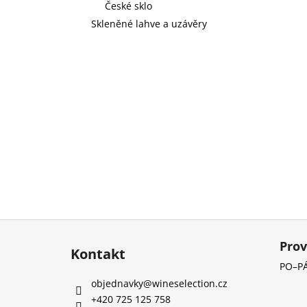
České sklo
Skleněné lahve a uzávěry
Z
á
Prov
Kontakt
p
PO–PÁ
a
objednavky
@
wineselection.cz
t
+420 725 125 758