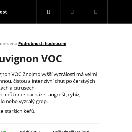
Hledat
Přihlášení
Nákupní
tost
Balíčky
Snack & Drink
Dárkové před
košík
rné
dnoceno
Podrobnosti hodnocení
cení
uvignon VOC
ktu
gnon VOC Znojmo vyšší vyzrálosti má velmi
mnou, čistou a intenzivní chuť po čerstvých
ček.
kách a citrusech.
ni můžeme nacházet angrešt, rybíz,
o nebo vyzrálý grep.
ze starších keřů.
Následující