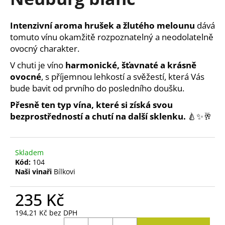
je
a
4,1
z
j
Intenzivní aroma hrušek a žlutého melounu
dává
5
í
tomuto vínu okamžitě rozpoznatelný a neodolatelně
hvězdiček.
ovocný charakter.
t
?
V chuti je víno
harmonické, šťavnaté a krásně
ovocné
, s příjemnou lehkostí a svěžestí, která Vás
bude bavit od prvního do posledního doušku.
Přesně ten typ vína, které si získá svou
bezprostředností a chutí na další sklenku.
🍐✨🥂
HLEDAT
Skladem
D
Kód:
104
o
Naši vinaři
Bílkovi
p
o
235 Kč
r
194,21 Kč bez DPH
u
Měrná