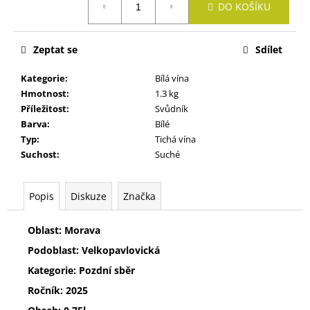
č
DO KOŠÍKU
cena:
u
j
e
Zeptat se
Sdílet
m
e
Kategorie
:
Bílá vína
Hmotnost
:
1.3 kg
Příležitost
:
Svůdník
SYLVÁNSKÉ
Barva
:
Bílé
ZELENÉ
Typ
:
Tichá vína
305
Suchost
:
Suché
Kč
Popis
Diskuze
Značka
Oblast: Morava
Podoblast: Velkopavlovická
Kategorie: Pozdní sběr
Ročník: 2025