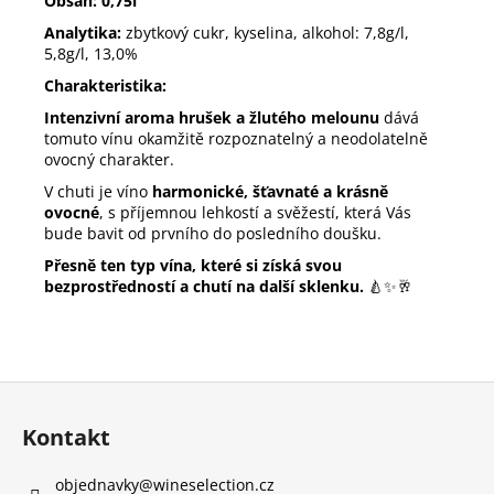
Obsah: 0,75l
Analytika:
zbytkový cukr, kyselina, alkohol: 7,8g/l,
5,8g/l, 13,0%
Charakteristika:
Intenzivní aroma hrušek a žlutého melounu
dává
tomuto vínu okamžitě rozpoznatelný a neodolatelně
ovocný charakter.
V chuti je víno
harmonické, šťavnaté a krásně
ovocné
, s příjemnou lehkostí a svěžestí, která Vás
bude bavit od prvního do posledního doušku.
Přesně ten typ vína, které si získá svou
bezprostředností a chutí na další sklenku.
🍐✨🥂
Z
á
Kontakt
p
a
objednavky
@
wineselection.cz