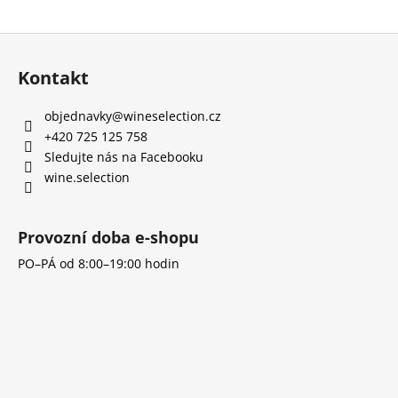
č
u
Z
j
e
á
Kontakt
m
p
e
a
objednavky
@
wineselection.cz
t
+420 725 125 758
RIESLING
í
Sledujte nás na Facebooku
3.
wine.selection
MAIDENSTEIN
365
Kč
Provozní doba e-shopu
PO–PÁ od 8:00–19:00 hodin