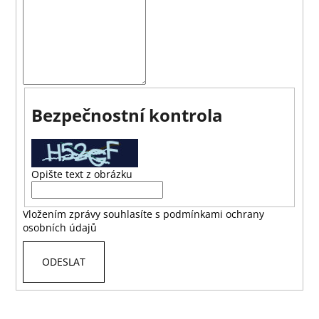
a
j
í
t
?
Bezpečnostní kontrola
HLEDAT
Opište text z obrázku
Vložením zprávy souhlasíte s
podmínkami ochrany
D
osobních údajů
o
p
ODESLAT
o
r
u