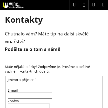
K
Přejít
Hledat
Náku
M
Přihlášení
na
o
obsah
Zpět
Zpět
košík
š
Kontakty
í
C
k
o
Chutnalo vám? Máte tip na další skvělé
p
vinařství?
o
Podělte se o tom s námi!
t
ř
e
Máte nějaké otázky? Zodpovíme je. Prosíme o pečlivé
b
vyplnění kontaktních údajů.
u
Jméno a příjmení
j
e
E-mail
t
e
Zpráva
n