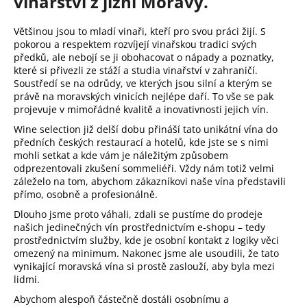
vinařství z
jižní Moravy.
a
j
Většinou jsou to mladí vinaři, kteří pro svou práci žijí. S
pokorou a respektem rozvíjejí vinařskou tradici svých
í
předků, ale nebojí se ji obohacovat o nápady a poznatky,
t
které si přivezli ze stáží a studia vinařství v zahraničí.
Soustředí se na odrůdy, ve kterých jsou silní a kterým se
?
právě na moravských vinicích nejlépe daří. To vše se pak
projevuje v mimořádné kvalitě a inovativnosti jejich vín.
Wine selection již delší dobu přináší tato unikátní vína do
předních českých restaurací a hotelů, kde jste se s nimi
mohli setkat a kde vám je náležitým způsobem
HLEDAT
odprezentovali zkušení sommeliéři. Vždy nám totiž velmi
záleželo na tom, abychom zákazníkovi naše vína představili
přímo, osobně a profesionálně.
Dlouho jsme proto váhali, zdali se pustíme do prodeje
D
našich jedinečných vín prostřednictvím e-shopu – tedy
o
prostřednictvím služby, kde je osobní kontakt z logiky věci
p
omezený na minimum. Nakonec jsme ale usoudili, že tato
o
vynikající moravská vína si prostě zaslouží, aby byla mezi
r
lidmi.
u
Abychom alespoň částečně dostáli osobnímu a