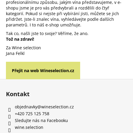
č
profesionálnímu způsobu, jakým vína představujeme, v e-
u
shopu jsme je pro vás předvybrali a rozdělili do čtyř
j
kategorií. Pokud si nejste při vybírání jisti, můžete se jich
přidržet. Jste-li znalec vína, vyhledávejte podle dalších
e
parametrů. I to náš e-shop umožňuje.
m
e
Tak co, našli jste to svoje? Věříme, že ano.
Tož na zdraví!
Za Wine selection
VELTLÍNSKÉ
Jana Felkl
ZELENÉ
RŮŽENY
250
Přejít na web Wineselection.cz
Kč
Z
á
Kontakt
p
a
objednavky
@
wineselection.cz
t
+420 725 125 758
í
Sledujte nás na Facebooku
wine.selection