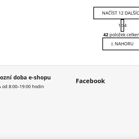
NAČÍST 12 DALŠÍ
S
1
4
t
O
r
42
položek celke
v
á
NAHORU
l
n
k
á
o
d
v
a
á
c
n
ozní doba e-shopu
í
Facebook
í
p
 od 8:00–19:00 hodin
r
v
k
y
v
ý
p