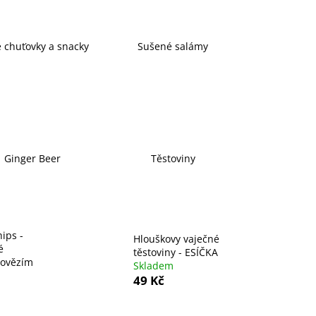
é chuťovky a snacky
Sušené salámy
Ginger Beer
Těstoviny
hips -
Hlouškovy vaječné
é
těstoviny - ESÍČKA
hovězím
Skladem
49 Kč