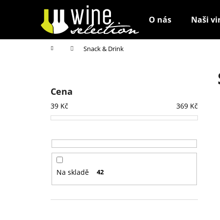
K
Přejít
na
o
O nás
Naši vi
obsah
Zpět
Zpět
š
do
do
í
Domů
Snack & Drink
k
obchodu
obchodu
P
o
s
Cena
t
39
Kč
369
Kč
r
a
n
n
í
Na skladě
42
p
a
n
Přeskočit
e