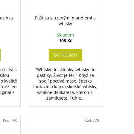
bezinka
Paštika s uzenými mandlemi a
whisky
Skladem
108 Kč
DO KOŠÍKU
 i styl s
"Whisky do sklenky, whisky do
sílou
paštiky. Život je fér." Když se
o kvalitě
spojí poctivé maso, špetka
c než jen
fantazie a kapka skotské whisky,
iginál s
vznikne delikatesa, kterou si
zamilujete. Tuhle...
Kód:
740
Kód:
770