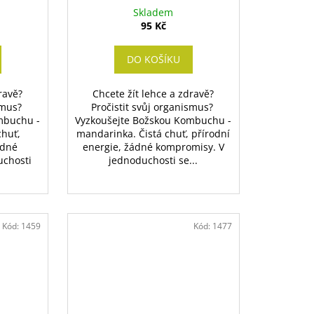
Skladem
95 Kč
DO KOŠÍKU
ravě?
Chcete žít lehce a zdravě?
ismus?
Pročistit svůj organismus?
mbuchu -
Vyzkoušejte Božskou Kombuchu -
chuť,
mandarinka. Čistá chuť, přírodní
ádné
energie, žádné kompromisy. V
uchosti
jednoduchosti se...
Kód:
1459
Kód:
1477