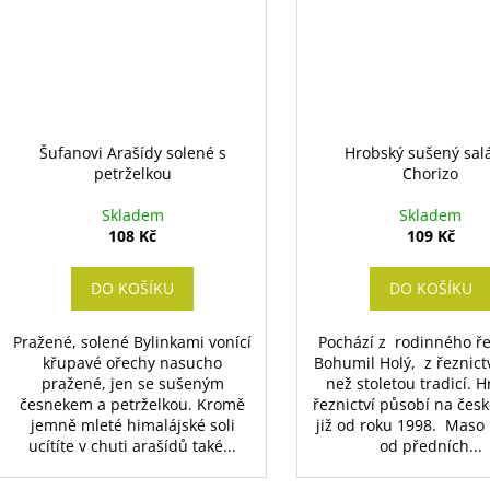
Šufanovi Arašídy solené s
Hrobský sušený sal
petrželkou
Chorizo
Skladem
Skladem
108 Kč
109 Kč
DO KOŠÍKU
DO KOŠÍKU
Pražené, solené Bylinkami vonící
Pochází z rodinného ře
křupavé ořechy nasucho
Bohumil Holý, z řeznictv
pražené, jen se sušeným
než stoletou tradicí. 
česnekem a petrželkou. Kromě
řeznictví působí na čes
jemně mleté himalájské soli
již od roku 1998. Maso
ucítíte v chuti arašídů také...
od předních...