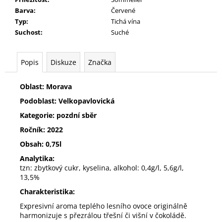
č
Barva
:
Červené
u
Typ
:
Tichá vína
j
Suchost
:
Suché
e
m
e
Popis
Diskuze
Značka
TRAMÍN
Oblast: Morava
ČERVENÝ
Podoblast: Velkopavlovická
272
Kč
Kategorie: pozdní sběr
Ročník: 2022
Obsah: 0,75l
Analytika:
tzn: zbytkový cukr, kyselina, alkohol: 0,4g/l, 5,6g/l,
13,5%
Charakteristika:
Expresivní aroma teplého lesního ovoce originálně
harmonizuje s přezrálou třešní či višní v čokoládě.