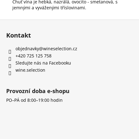
Chuť vína je hebká, nazrálá, ovocito - smetanová, s
jemnými a vyváženými tříslovinami.
Z
á
Kontakt
p
a
objednavky
@
wineselection.cz
t
+420 725 125 758
í
Sledujte nás na Facebooku
wine.selection
Provozní doba e-shopu
PO–PÁ od 8:00–19:00 hodin