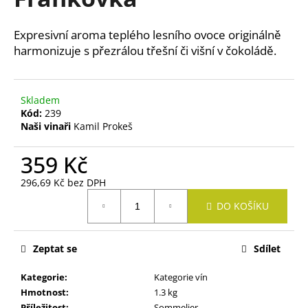
je
a
0,0
z
j
Expresivní aroma teplého lesního ovoce originálně
5
í
harmonizuje s přezrálou třešní či višní v čokoládě.
hvězdiček.
t
?
Skladem
Kód:
239
Naši vinaři
Kamil Prokeš
359 Kč
HLEDAT
296,69 Kč bez DPH
Měrná
DO KOŠÍKU
cena:
D
o
p
Zeptat se
Sdílet
o
Kategorie
:
Kategorie vín
r
Hmotnost
:
1.3 kg
u
Příležitost
:
Sommelier