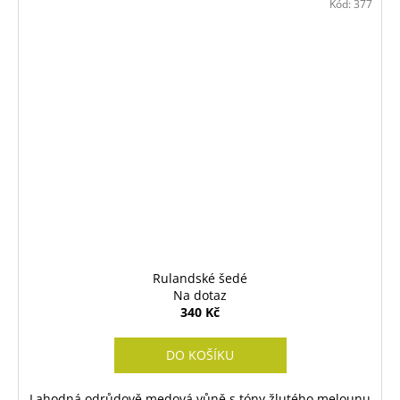
Kód:
377
Rulandské šedé
Na dotaz
340 Kč
DO KOŠÍKU
Lahodná odrůdově medová vůně s tóny žlutého melounu