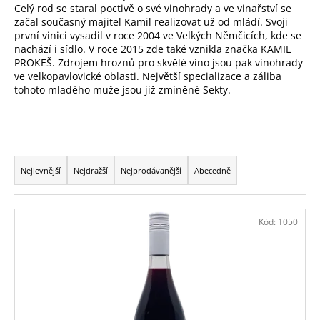
č
Celý rod se staral poctivě o své vinohrady a ve vinařství se
u
začal současný majitel Kamil realizovat už od mládí. Svoji
j
první vinici vysadil v roce 2004 ve Velkých Němčicích, kde se
e
nachází i sídlo. V roce 2015 zde také vznikla značka KAMIL
PROKEŠ. Zdrojem hroznů pro skvělé víno jsou pak vinohrady
m
ve velkopavlovické oblasti. Největší specializace a záliba
e
tohoto mladého muže jsou již zmíněné Sekty.
TRAMÍN
ČERVENÝ
Ř
272
Kč
a
Nejlevnější
Nejdražší
Nejprodávanější
Abecedně
z
e
V
n
Kód:
1050
ý
í
p
p
i
r
s
o
p