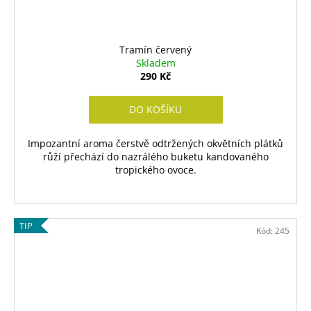
Tramín červený
Skladem
290 Kč
DO KOŠÍKU
Impozantní aroma čerstvě odtržených okvětních plátků
růží přechází do nazrálého buketu kandovaného
tropického ovoce.
TIP
Kód:
245