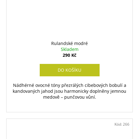
Rulandské modré
Skladem
290 Kč
DO KOŠÍKU
Nádhérné ovocné tóny přezrálých cibebových bobulí a
kandovaných jahod jsou harmonicky doplněny jemnou
medově – punčovou vůní.
Kód:
266