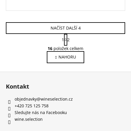
NAČÍST DALŠÍ 4
S
1
2
t
O
r
16
položek celkem
v
á
NAHORU
l
n
k
á
o
d
Z
v
a
á
á
c
Kontakt
n
p
í
í
p
a
objednavky
@
wineselection.cz
r
t
+420 725 125 758
v
í
Sledujte nás na Facebooku
k
wine.selection
y
v