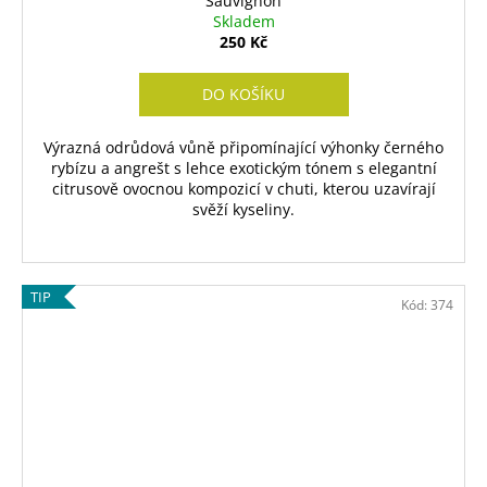
Sauvignon
Skladem
250 Kč
DO KOŠÍKU
Výrazná odrůdová vůně připomínající výhonky černého
rybízu a angrešt s lehce exotickým tónem s elegantní
citrusově ovocnou kompozicí v chuti, kterou uzavírají
svěží kyseliny.
TIP
Kód:
374