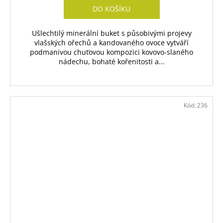
DO KOŠÍKU
Ušlechtilý minerální buket s působivými projevy
vlašských ořechů a kandovaného ovoce vytváří
podmanivou chuťovou kompozici kovovo-slaného
nádechu, bohaté kořenitosti a...
Kód:
236