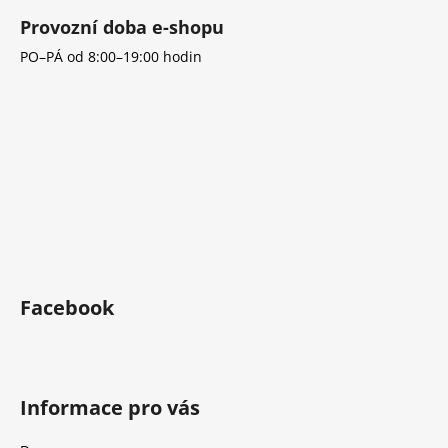
ý
Provozní doba e-shopu
p
i
PO–PÁ od 8:00–19:00 hodin
s
u
Facebook
Informace pro vás