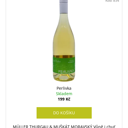
Kód:
854
Perlivka
Skladem
199 Kč
DO KOŠÍKU
MÜLLER THURGAU & MUŠKÁT MORAVSKÝ Vůně i chuť