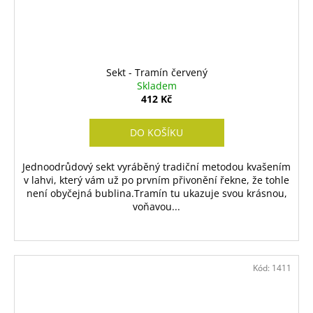
Sekt - Tramín červený
Skladem
412 Kč
DO KOŠÍKU
Jednoodrůdový sekt vyráběný tradiční metodou kvašením
v lahvi, který vám už po prvním přivonění řekne, že tohle
není obyčejná bublina.Tramín tu ukazuje svou krásnou,
voňavou...
Kód:
1411