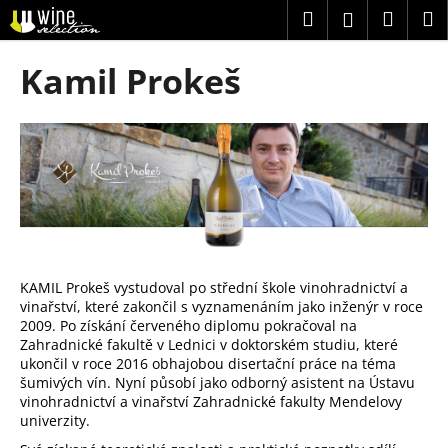
K
Přejít
Hledat
Náku
M
Přihlášení
na
o
obsah
Zpět
Zpět
košík
š
Kamil Prokeš
í
C
k
o
p
o
t
ř
e
b
KAMIL Prokeš vystudoval po střední škole vinohradnictví a
vinařství, které zakončil s vyznamenáním jako inženýr v roce
u
2009. Po získání červeného diplomu pokračoval na
j
Zahradnické fakultě v Lednici v doktorském studiu, které
e
ukončil v roce 2016 obhajobou disertační práce na téma
šumivých vín. Nyní působí jako odborný asistent na Ústavu
t
vinohradnictví a vinařství Zahradnické fakulty Mendelovy
e
univerzity.
n