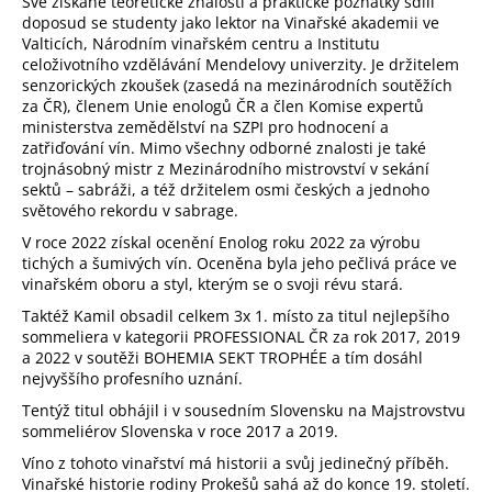
Své získané teoretické znalosti a praktické poznatky sdílí
a
doposud se studenty jako lektor na Vinařské akademii ve
Valticích, Národním vinařském centru a Institutu
j
celoživotního vzdělávání Mendelovy univerzity. Je držitelem
í
senzorických zkoušek (zasedá na mezinárodních soutěžích
t
za ČR), členem Unie enologů ČR a člen Komise expertů
ministerstva zemědělství na SZPI pro hodnocení a
?
zatřiďování vín. Mimo všechny odborné znalosti je také
trojnásobný mistr z Mezinárodního mistrovství v sekání
sektů – sabráži, a též držitelem osmi českých a jednoho
světového rekordu v sabrage.
V roce 2022 získal ocenění Enolog roku 2022 za výrobu
HLEDAT
tichých a šumivých vín. Oceněna byla jeho pečlivá práce ve
vinařském oboru a styl, kterým se o svoji révu stará.
Taktéž Kamil obsadil celkem 3x 1. místo za titul nejlepšího
sommeliera v kategorii PROFESSIONAL ČR za rok 2017, 2019
D
a 2022 v soutěži BOHEMIA SEKT TROPHÉE a tím dosáhl
o
nejvyššího profesního uznání.
p
Tentýž titul obhájil i v sousedním Slovensku na Majstrovstvu
o
sommeliérov Slovenska v roce 2017 a 2019.
r
Víno z tohoto vinařství má historii a svůj jedinečný příběh.
u
Vinařské historie rodiny Prokešů sahá až do konce 19. století.