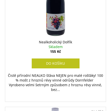
d
r
u
o
k
d
t
u
ů
k
t
ů
Nealkoholický Dolfík
Skladem
155 Kč
DO KOŠÍKU
Čistě přírodní NEALKO šťáva NEJEN pro malé rošťáky! 100
% mošt z hroznů révy vinné odrůdy Dornfelder
Vyrobeno velmi šetrným způsobem z hroznu révy vinné,
bez...