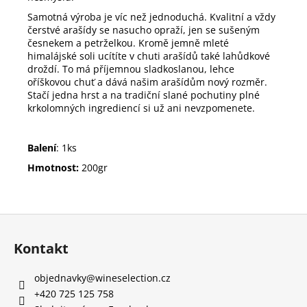
Samotná výroba je víc než jednoduchá. Kvalitní a vždy
čerstvé arašídy se nasucho opraží, jen se sušeným
česnekem a petrželkou. Kromě jemně mleté
himalájské soli ucítíte v chuti arašídů také lahůdkové
droždí. To má příjemnou sladkoslanou, lehce
oříškovou chuť a dává našim arašídům nový rozměr.
Stačí jedna hrst a na tradiční slané pochutiny plné
krkolomných ingrediencí si už ani nevzpomenete.
Balení
: 1ks
Hmotnost:
200gr
Z
á
Kontakt
p
a
objednavky
@
wineselection.cz
t
+420 725 125 758