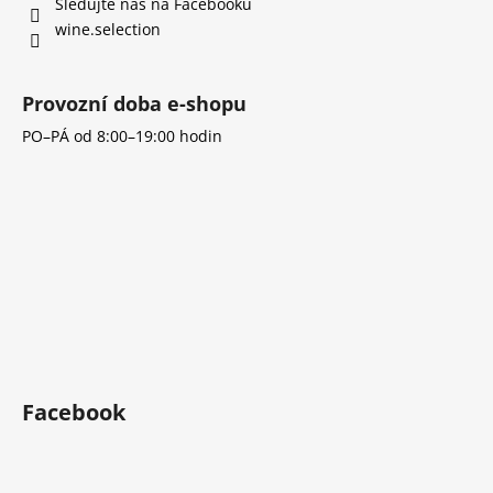
í
Sledujte nás na Facebooku
wine.selection
Provozní doba e-shopu
PO–PÁ od 8:00–19:00 hodin
Facebook