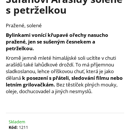
je
a
s petrželkou
0,0
z
j
5
í
hvězdiček.
Pražené, solené
t
Bylinkami vonící křupavé ořechy nasucho
?
pražené, jen se sušeným česnekem a
petrželkou.
Kromě jemně mleté himalájské soli ucítíte v chuti
arašídů také lahůdkové droždí. To má příjemnou
HLEDAT
sladkoslanou, lehce oříškovou chuť, která je jako
dělaná
k posezení s přáteli, sledování filmu nebo
letním grilovačkám.
Bez těstíček plných mouky,
oleje, dochucovadel a jiných nesmyslů.
D
o
p
o
r
Skladem
u
Kód:
1211