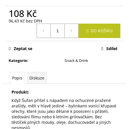
č
u
108 Kč
j
e
96,43 Kč bez DPH
m
Měrná
DO KOŠÍKU
cena:
e
Zeptat se
Sdílet
VELTLÍNSKÉ
ZELENÉ
RŮŽENY
Kategorie
:
Snack & Drink
250
Kč
Popis
Diskuze
Produkt:
Když Šufan přišel s nápadem na ochucené pražené
arašídy, měli v hlavě jediné – bylinkami vonící křupavé
ořechy, které jsou jako dělané k posezení s přáteli,
sledování filmu nebo k letním grilovačkám. Bez
těstíček plných mouky, oleje, dochucovadel a jiných
nesmyslů.