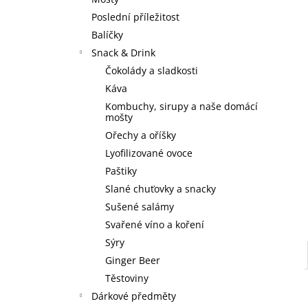
3 SKLENICE ZE TŘÍ SEDMIČEK
l
Poslední příležitost
590 Kč
Balíčky
Snack & Drink
Čokolády a sladkosti
Káva
Kombuchy, sirupy a naše domácí
mošty
Ořechy a oříšky
Lyofilizované ovoce
Paštiky
Slané chuťovky a snacky
Sušené salámy
Svařené víno a koření
Sýry
Ginger Beer
Těstoviny
Dárkové předměty