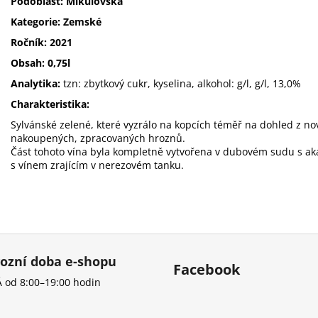
Podoblast: Mikulovská
Kategorie: Zemské
Ročník: 2021
Obsah: 0,75l
Analytika:
tzn: zbytkový cukr, kyselina, alkohol: g/l, g/l, 13,0%
Charakteristika:
Sylvánské zelené, které vyzrálo na kopcích téměř na dohled z n
nakoupených, zpracovaných hroznů.
Část tohoto vína byla kompletně vytvořena v dubovém sudu s a
s vínem zrajícím v nerezovém tanku.
ozní doba e-shopu
Facebook
 od 8:00–19:00 hodin