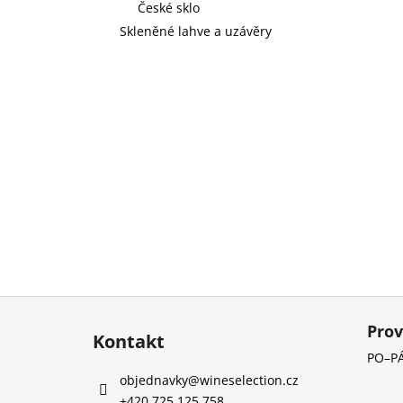
České sklo
Skleněné lahve a uzávěry
Z
á
Prov
Kontakt
p
PO–PÁ
a
objednavky
@
wineselection.cz
t
+420 725 125 758