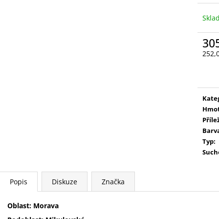
MÜLLER THURGAU
CUVÉE TŘI
199 Kč
333 Kč
Skla
30
252,
Měr
cena
Kate
Hmot
Příle
Barv
Typ
:
Such
Popis
Diskuze
Značka
Oblast: Morava