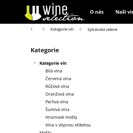
K
Přejít
na
o
O nás
Naši vi
obsah
Zpět
Zpět
š
do
do
í
Domů
Kategorie vín
Sylvánské zelené
k
obchodu
obchodu
P
o
Kategorie
Přeskočit
s
kategorie
t
Kategorie vín
r
Bílá vína
a
Červená vína
n
Růžová vína
n
Oranžová vína
í
Perlivá vína
p
Šumivá vína
a
Hroznové mošty
n
Vína s vtipnou etiketou
e
Mošty