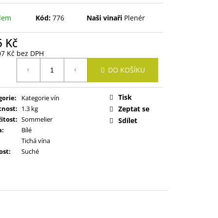
dem
Kód:
776
Naši vinaři
Plenér
5 Kč
07 Kč bez DPH
ná
DO KOŠÍKU
:
Tisk
gorie
:
Kategorie vín
nost
:
1.3 kg
Zeptat se
žitost
:
Sommelier
Sdílet
a
:
Bílé
Tichá vína
ost
:
Suché