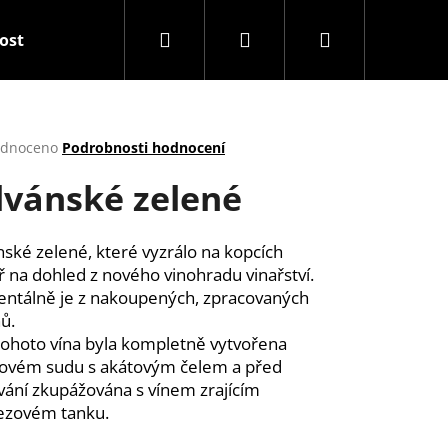
Hledat
Přihlášení
Nákupní
tost
Balíčky
Snack & Drink
Dárkové před
košík
rné
dnoceno
Podrobnosti hodnocení
cení
lvánské zelené
ktu
nské zelené, které vyzrálo na kopcích
 na dohled z nového vinohradu vinařství.
ček.
tálně je z nakoupených, zpracovaných
ů.
tohoto vína byla kompletně vytvořena
ovém sudu s akátovým čelem a před
Následující
vání zkupážována s vínem zrajícím
ezovém tanku.