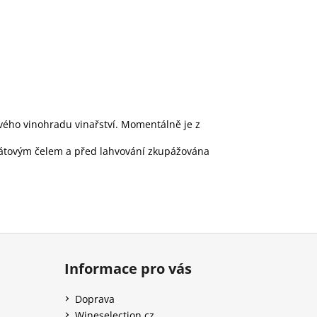
ového vinohradu vinařství. Momentálně je z
kátovým čelem a před lahvování zkupážována
Informace pro vás
Doprava
Wineselection.cz