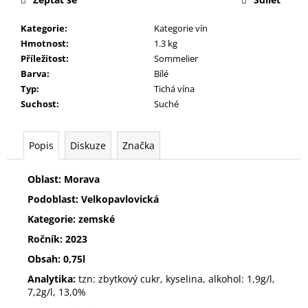
m
e
Kategorie
:
Kategorie vín
Hmotnost
:
1.3 kg
Příležitost
:
Sommelier
VELTLÍNSKÉ
ZELENÉ
Barva
:
Bílé
RŮŽENY
Typ
:
Tichá vína
250
Suchost
:
Suché
Kč
Popis
Diskuze
Značka
Oblast: Morava
Podoblast: Velkopavlovická
Kategorie: zemské
Ročník: 2023
Obsah: 0,75l
Analytika:
tzn: zbytkový cukr, kyselina, alkohol: 1,9g/l,
7,2g/l, 13,0%