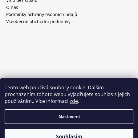
Víno Bez Obalu
O nás
Podmínky ochrany osobních údajů
Všeobecné obchodní podmínky
Tento web používá soubory cookie. Dalším
procházením tohoto webu vyjadřujete souhlas s jejich
používáním.. Více informací
zde
.
Nastavení
Vytvořil Shoptet
Souhlasím
Copyright 2026
Wineselection
. Všechna práva vyhrazena.