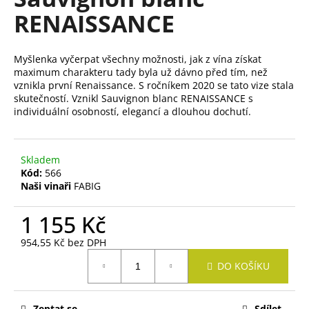
je
í
RENAISSANCE
0,0
t
z
?
5
hvězdiček.
Myšlenka vyčerpat všechny možnosti, jak z vína získat
maximum charakteru tady byla už dávno před tím, než
vznikla první Renaissance. S ročníkem 2020 se tato vize stala
skutečností. Vznikl Sauvignon blanc RENAISSANCE s
HLEDAT
individuální osobností, elegancí a dlouhou dochutí.
Skladem
D
Kód:
566
o
Naši vinaři
FABIG
p
o
1 155 Kč
r
u
954,55 Kč bez DPH
č
Měrná
DO KOŠÍKU
u
cena:
j
e
Zeptat se
Sdílet