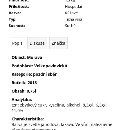
č
u
Příležitost
:
Hospodář
j
Barva
:
Růžové
e
Typ
:
Tichá vína
m
Suchost
:
Suché
e
Popis
Diskuze
Značka
3
SKLENICE
Oblast: Morava
ZE
TŘÍ
Podoblast: Velkopavlovická
SEDMIČEK
Kategorie: pozdní sběr
590
Kč
Ročník: 2018
Obsah: 0,75l
Analytika:
tzn: zbytkový cukr, kyselina, alkohol: 8,3g/l, 6,3g/l,
11,0%
Charakteristika:
Barva je světle jahodová, lákavá. Ve vůni nalezneme
tóny čerstvé smetany s