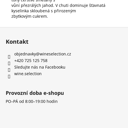
vůní přezrálých jahod. V chuti dominuje šťavnatá
kyselinka skloubená s přirozeným
zbytkovým cukrem.
Z
á
Kontakt
p
a
objednavky
@
wineselection.cz
t
+420 725 125 758
í
Sledujte nás na Facebooku
wine.selection
Provozní doba e-shopu
PO–PÁ od 8:00–19:00 hodin