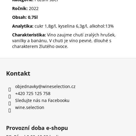
Ročník:
2022
Obsah: 0,75l
Analytika:
cukr 1,8g/l, kyselina 6,3g/l, alkohol:13%
Charakteristika:
Víno zaujme chutí zralých hrušek,
vanilky a banánu, V chuti je víno pevné, dlouhé s
charakterem žlutého ovoce.
Z
á
Kontakt
p
a
objednavky
@
wineselection.cz
t
+420 725 125 758
í
Sledujte nás na Facebooku
wine.selection
Provozní doba e-shopu