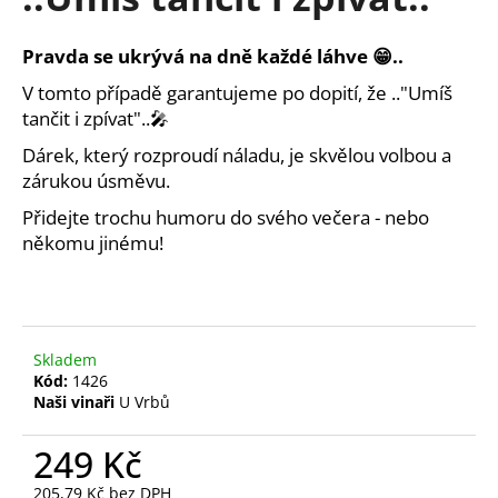
je
a
0,0
z
j
Pravda se ukrývá na dně každé láhve 😁..
5
í
hvězdiček.
V tomto případě garantujeme po dopití, že .."Umíš
t
tančit i zpívat"..🎤
?
Dárek, který rozproudí náladu, je skvělou volbou a
zárukou úsměvu.
Přidejte trochu humoru do svého večera - nebo
někomu jinému!
HLEDAT
D
Skladem
o
Kód:
1426
p
Naši vinaři
U Vrbů
o
r
249 Kč
u
205,79 Kč bez DPH