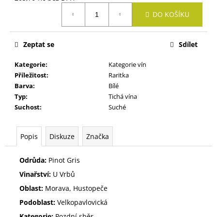
č
Měrná
u
DO KOŠÍKU
cena:
j
e
m
Zeptat se
Sdílet
e
Kategorie
:
Kategorie vín
Příležitost
:
Raritka
SYLVÁNSKÉ
Barva
:
Bílé
ZELENÉ
Typ
:
Tichá vína
305
Suchost
:
Suché
Kč
Popis
Diskuze
Značka
Odrůda:
Pinot Gris
Vinařství:
U Vrbů
Oblast:
Morava, Hustopeče
Podoblast:
Velkopavlovická
Kategorie:
Pozdní sběr