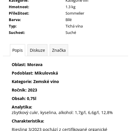
č
Kategorie
:
Kategorie vín
u
Hmotnost
:
1.3 kg
j
Příležitost
:
Sommelier
e
Barva
:
Bílé
m
Typ
:
Tichá vína
e
Suchost
:
Suché
SYLVÁNSKÉ
Popis
Diskuze
Značka
ZELENÉ
305
Oblast: Morava
Kč
Podoblast: Mikulovská
Kategorie: Zemské víno
Ročník: 2023
Obsah: 0,75l
Analytika:
zbytkový cukr, kyselina, alkohol: 1,7g/l, 6,6g/l, 12,8%
Charakteristika:
Riesling 3/2023 pochází z certifikované organické