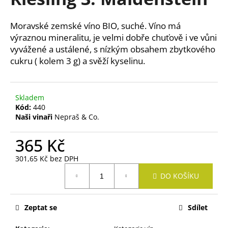
je
a
0,0
z
j
Moravské zemské víno BIO, suché. Víno má
5
í
výraznou mineralitu, je velmi dobře chuťově i ve vůni
hvězdiček.
vyvážené a ustálené, s nízkým obsahem zbytkového
t
cukru ( kolem 3 g) a svěží kyselinu.
?
Skladem
Kód:
440
Naši vinaři
Nepraš & Co.
HLEDAT
365 Kč
301,65 Kč bez DPH
D
Měrná
o
DO KOŠÍKU
cena:
p
o
r
Zeptat se
Sdílet
u