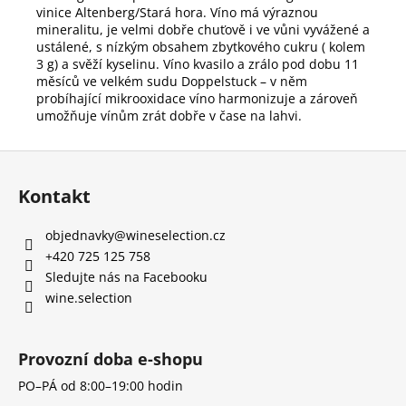
vinice Altenberg/Stará hora. Víno má výraznou
mineralitu, je velmi dobře chuťově i ve vůni vyvážené a
ustálené, s nízkým obsahem zbytkového cukru ( kolem
3 g) a svěží kyselinu. Víno kvasilo a zrálo pod dobu 11
měsíců ve velkém sudu Doppelstuck – v něm
probíhající mikrooxidace víno harmonizuje a zároveň
umožňuje vínům zrát dobře v čase na lahvi.
Z
á
Kontakt
p
a
objednavky
@
wineselection.cz
t
+420 725 125 758
í
Sledujte nás na Facebooku
wine.selection
Provozní doba e-shopu
PO–PÁ od 8:00–19:00 hodin