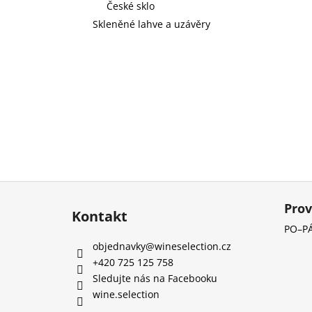
České sklo
Skleněné lahve a uzávěry
Z
á
Prov
Kontakt
p
PO–PÁ
a
objednavky
@
wineselection.cz
t
+420 725 125 758
í
Sledujte nás na Facebooku
wine.selection