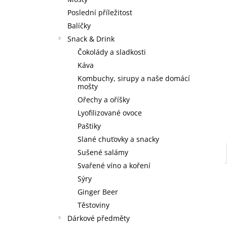
3 SKLENICE ZE TŘÍ SEDMIČEK
l
Poslední příležitost
590 Kč
Balíčky
Snack & Drink
Čokolády a sladkosti
Káva
Kombuchy, sirupy a naše domácí
mošty
Ořechy a oříšky
Lyofilizované ovoce
Paštiky
Slané chuťovky a snacky
Sušené salámy
Svařené víno a koření
Sýry
Ginger Beer
Těstoviny
Dárkové předměty