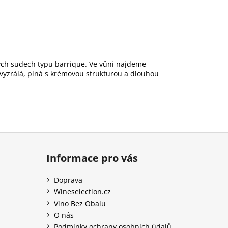
ých sudech typu barrique. Ve vůni najdeme
e vyzrálá, plná s krémovou strukturou a dlouhou
Informace pro vás
Doprava
Wineselection.cz
Víno Bez Obalu
O nás
Podmínky ochrany osobních údajů