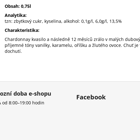
Obsah: 0,75l
Analytika:
tzn: zbytkový cukr, kyselina, alkohol: 0,1g/l, 6,0g/l, 13,5%
Charakteristika:
Chardonnay kvasilo a následně 12 měsíců zrálo v malých dubov
příjemné tóny vanilky, karamelu, oříšku a žlutého ovoce. Chuť j
dochutí.
ozní doba e-shopu
Facebook
 od 8:00–19:00 hodin