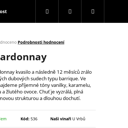
Hledat
Přihlášení
Nákupní
tost
Balíčky
Snack & Drink
Dárkové před
košík
rné
dnoceno
Podrobnosti hodnocení
cení
ardonnay
ktu
onnay kvasilo a následně 12 měsíců zrálo
ých dubových sudech typu barrique. Ve
ček.
najdeme příjemné tóny vanilky, karamelu,
u a žlutého ovoce. Chuť je vyzrálá, plná
movou strukturou a dlouhou dochutí.
Následující
dem
Kód:
536
Naši vinaři
U Vrbů