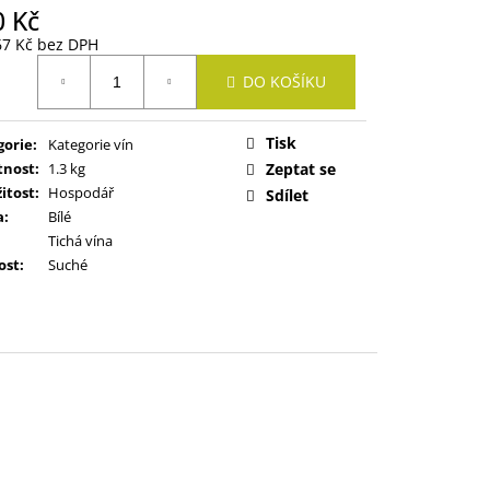
0 Kč
67 Kč bez DPH
ná
DO KOŠÍKU
:
Tisk
gorie
:
Kategorie vín
nost
:
1.3 kg
Zeptat se
žitost
:
Hospodář
Sdílet
a
:
Bílé
Tichá vína
ost
:
Suché