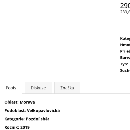
MÜLLER THURGAU
CUVÉE TŘI
29
199 Kč
333 Kč
239,
Měr
cena
Kate
Hmot
Příle
Barv
Typ
:
Such
Popis
Diskuze
Značka
Oblast: Morava
Podoblast: Velkopavlovická
Kategorie: Pozdní sběr
Ročník: 2019