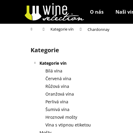
K
Přejít
na
o
O nás
Naši vi
obsah
Zpět
Zpět
š
do
do
í
Domů
Kategorie vín
Chardonnay
k
obchodu
obchodu
P
o
Kategorie
Přeskočit
s
kategorie
t
Kategorie vín
r
Bílá vína
a
Červená vína
n
Růžová vína
n
Oranžová vína
í
Perlivá vína
p
Šumivá vína
a
Hroznové mošty
n
Vína s vtipnou etiketou
e
Mošty