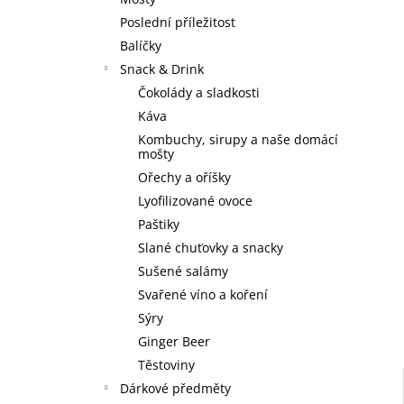
3 SKLENICE ZE TŘÍ SEDMIČEK
l
Poslední příležitost
590 Kč
Balíčky
Snack & Drink
Čokolády a sladkosti
Káva
Kombuchy, sirupy a naše domácí
mošty
Ořechy a oříšky
Lyofilizované ovoce
Paštiky
Slané chuťovky a snacky
Sušené salámy
Svařené víno a koření
Sýry
Ginger Beer
Těstoviny
Dárkové předměty