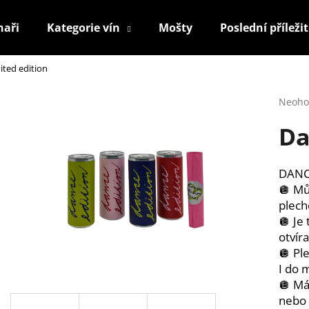
naři
Kategorie vín
Mošty
Poslední příleži
ited edition
Co potřebujete najít?
Průmě
Neoho
hodno
Da
produ
HLEDAT
je
0,0
z
DANC
5
Doporučujeme
🪩 Mů
hvězdi
plech
🪩 Je
otvíra
🪩 Pl
I do 
🪩 Má
nebo 