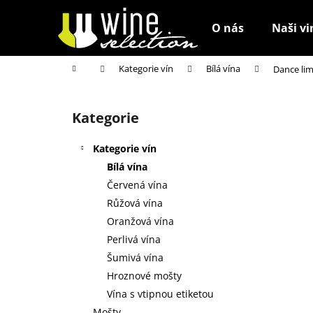
K
Přejít
na
o
O nás
Naši vi
obsah
Zpět
Zpět
š
do
do
í
Domů
Kategorie vín
Bílá vína
Dance lim
k
obchodu
obchodu
P
o
Kategorie
Přeskočit
s
kategorie
t
Kategorie vín
r
Bílá vína
a
Červená vína
n
Růžová vína
n
Oranžová vína
í
Perlivá vína
p
Šumivá vína
a
Hroznové mošty
n
Vína s vtipnou etiketou
e
Mošty