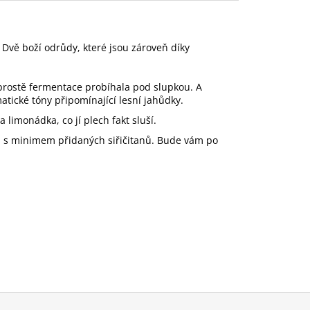
 Dvě boží odrůdy, které jsou zároveň díky
 prostě fermentace probíhala pod slupkou. A
atické tóny připomínající lesní jahůdky.
 limonádka, co jí plech fakt sluší.
é, s minimem přidaných siřičitanů. Bude vám po