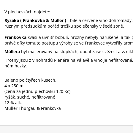
V plechovkách najdete:
Ryšáka ( Frankovka & Muller )
- bílé a červené víno dohromady.
různým předsudkům pořád trošku společensky v šedé zóně.
Frankovka
kvasila uvnitř bobulí, hrozny nebyly narušené, a tak
právě díky tomuto postupu výroby se ve Frankovce vytvořily arom
Müllera
byl macerovaný na slupkách, dodal zase svěžest a vznikla
Hrozny jsou z vinohradů Plenéra na Pálavě a víno je nefiltrovan
něm hezky.
Baleno po čtyřech kusech.
4 x 250 ml
(cena za jednu plechovku 120 Kč)
ryšák, suché, nefiltrované
12 % alk.
Müller Thurgau & Frankovka