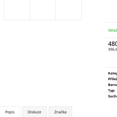
MÜLLER THURGAU
CUVÉE TŘI
199 Kč
333 Kč
Skla
48
396,
Měr
cena
Kate
Příle
Barv
Typ
:
Such
Popis
Diskuze
Značka