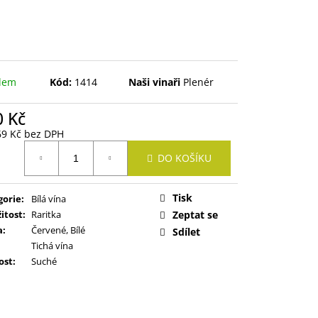
dem
Kód:
1414
Naši vinaři
Plenér
0 Kč
69 Kč bez DPH
ná
DO KOŠÍKU
:
Tisk
gorie
:
Bílá vína
žitost
:
Raritka
Zeptat se
a
:
Červené, Bílé
Sdílet
Tichá vína
ost
:
Suché