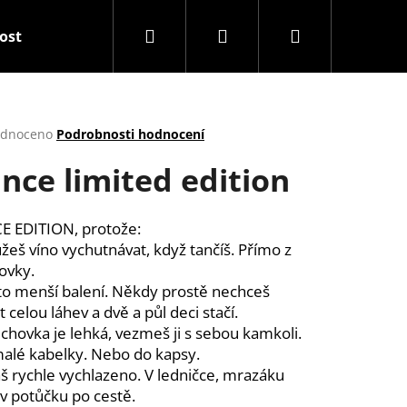
Hledat
Přihlášení
Nákupní
tost
Balíčky
Snack & Drink
Dárkové před
košík
rné
dnoceno
Podrobnosti hodnocení
cení
nce limited edition
ktu
E EDITION, protože:
žeš víno vychutnávat, když tančíš. Přímo z
ček.
ovky.
 to menší balení. Někdy prostě nechceš
t celou láhev a dvě a půl deci stačí.
echovka je lehká, vezmeš ji s sebou kamkoli.
Následující
malé kabelky. Nebo do kapsy.
š rychle vychlazeno. V ledničce, mrazáku
v potůčku po
cestě.