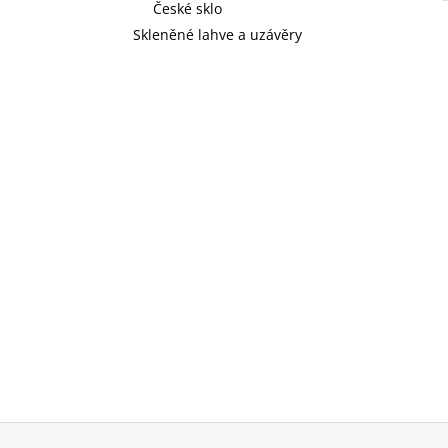
České sklo
Skleněné lahve a uzávěry
Z