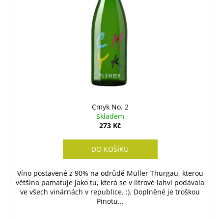
s
o
p
d
r
u
o
k
d
t
u
ů
k
t
ů
Cmyk No. 2
Skladem
273 Kč
DO KOŠÍKU
Víno postavené z 90% na odrůdě Müller Thurgau, kterou
většina pamatuje jako tu, která se v litrové lahvi podávala
ve všech vinárnách v republice. :). Doplněné je troškou
Pinotu...