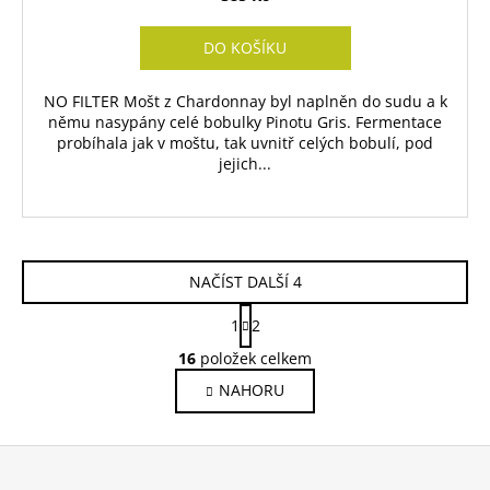
DO KOŠÍKU
NO FILTER Mošt z Chardonnay byl naplněn do sudu a k
němu nasypány celé bobulky Pinotu Gris. Fermentace
probíhala jak v moštu, tak uvnitř celých bobulí, pod
jejich...
NAČÍST DALŠÍ 4
S
1
2
t
O
r
16
položek celkem
v
á
NAHORU
l
n
k
á
o
d
Z
v
a
á
á