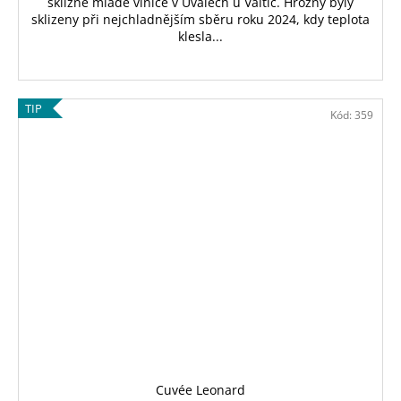
sklizně mladé vinice v Úvalech u Valtic. Hrozny byly
sklizeny při nejchladnějším sběru roku 2024, kdy teplota
klesla...
TIP
Kód:
359
Cuvée Leonard