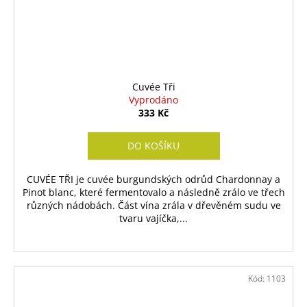
Cuvée Tři
Vyprodáno
333 Kč
DO KOŠÍKU
CUVÉE TŘI je cuvée burgundských odrůd Chardonnay a
Pinot blanc, které fermentovalo a následně zrálo ve třech
různých nádobách. Část vína zrála v dřevěném sudu ve
tvaru vajíčka,...
Kód:
1103