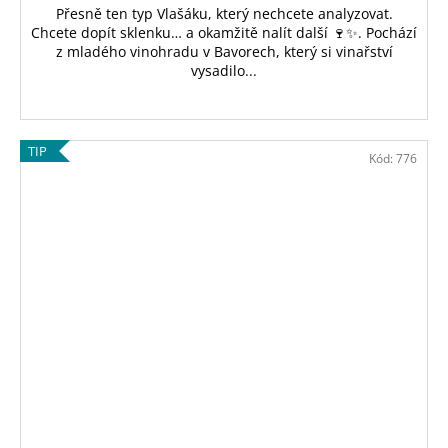
Přesně ten typ Vlašáku, který nechcete analyzovat.
Chcete dopít sklenku… a okamžitě nalít další 🍷✨. Pochází
z mladého vinohradu v Bavorech, který si vinařství
vysadilo...
TIP
Kód:
776