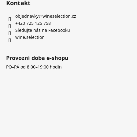
c
Kontakt
n
p
í
í
p
a
objednavky
@
wineselection.cz
r
t
+420 725 125 758
v
í
Sledujte nás na Facebooku
k
wine.selection
y
v
ý
Provozní doba e-shopu
p
i
PO–PÁ od 8:00–19:00 hodin
s
u