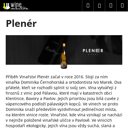
K
Přejít
Hledat
Náku
M
Přihlášení
na
o
obsah
Zpět
Zpět
košík
š
Plenér
í
C
k
o
p
o
t
ř
e
Příběh Vinařství Plenér začal v roce 2016. Stojí za ním
b
vinařka Dominika Černohorská a ortodontista Ivo Marek. Dva
přátelé, kteří se rozhodli splnit si svůj sen. Vína vytvářejí z
u
hroznů z vinic pod Pálavou, které mají v katastrech obcí
j
Klentnice, Bavory a Pavlov. Jejich prioritou jsou bílá cuvée z
e
vápencového podloží pálavských kopců. Ve vínech se proto
Dominika snaží především vyzdvihnout jedinečnost místa,
t
na kterém vinice roste. Vinařství, kde vína vznikají se nachází
e
v nejníže položené vinařské uličce v Pavlově. Ve vinicích
hospodaří ekologicky. Jejich vína jsou vždy suchá, slaná a
n