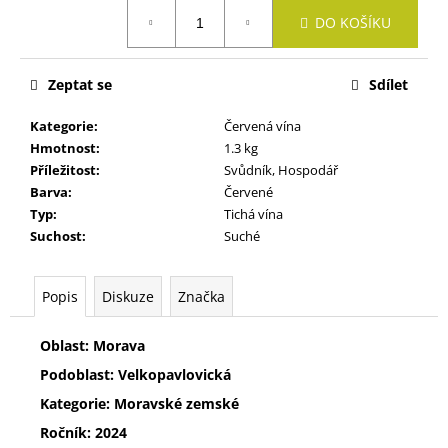
č
Měrná
u
DO KOŠÍKU
cena:
j
e
Zeptat se
Sdílet
m
e
Kategorie
:
Červená vína
Hmotnost
:
1.3 kg
Příležitost
:
Svůdník, Hospodář
CUVÉE
TŘI
Barva
:
Červené
Typ
:
Tichá vína
333
Kč
Suchost
:
Suché
Popis
Diskuze
Značka
Oblast: Morava
Podoblast: Velkopavlovická
Kategorie: Moravské zemské
Ročník: 2024