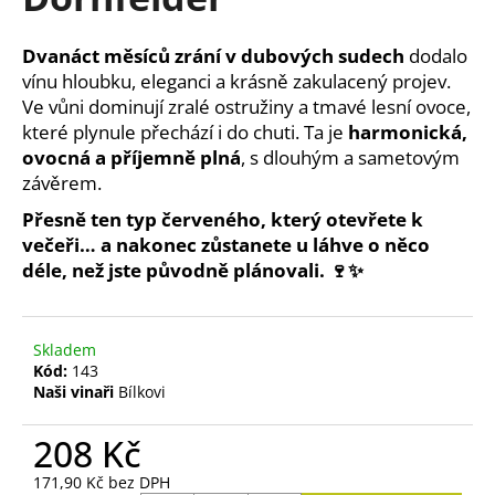
je
a
3,8
z
j
Dvanáct měsíců zrání v dubových sudech
dodalo
5
í
vínu hloubku, eleganci a krásně zakulacený projev.
hvězdiček.
Ve vůni dominují zralé ostružiny a tmavé lesní ovoce,
t
které plynule přechází i do chuti. Ta je
harmonická,
?
ovocná a příjemně plná
, s dlouhým a sametovým
závěrem.
Přesně ten typ červeného, který otevřete k
večeři… a nakonec zůstanete u láhve o něco
HLEDAT
déle, než jste původně plánovali. 🍷✨
D
Skladem
Kód:
143
o
Naši vinaři
Bílkovi
p
o
208 Kč
r
u
171,90 Kč bez DPH