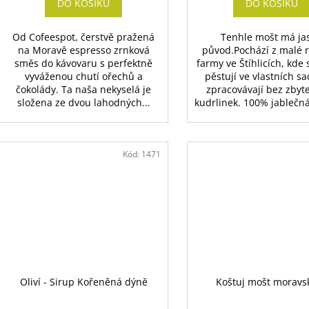
DO KOŠÍKU
DO KOŠÍKU
Od Cofeespot, čerstvě pražená
Tenhle mošt má ja
na Moravě espresso zrnková
původ.Pochází z malé 
směs do kávovaru s perfektně
farmy ve Štíhlicích, kde 
vyváženou chutí ořechů a
pěstují ve vlastních s
čokolády. Ta naša nekyselá je
zpracovávají bez zbyt
složena ze dvou lahodných...
kudrlinek. 100% jablečná 
Kód:
1471
Oliví - Sirup Kořeněná dýně
Koštuj mošt moravsk