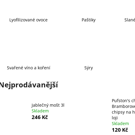
MÜLLER THURGAU
CUVÉE TŘI
199 Kč
333 Kč
Lyofilizované ovoce
Paštiky
Slan
Svařené víno a koření
Sýry
Nejprodávanější
Pufston's c
Jablečný mošt 3l
Bramborov
Skladem
chipsy na 
246 Kč
loji
Skladem
120 Kč