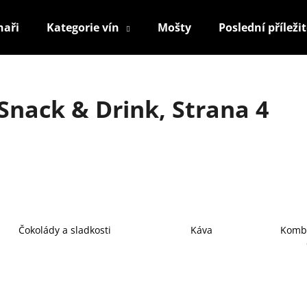
naři
Kategorie vín
Mošty
Poslední příleži
Co potřebujete najít?
Snack & Drink
, Strana 4
HLEDAT
Doporučujeme
Čokolády a sladkosti
Káva
Kombu