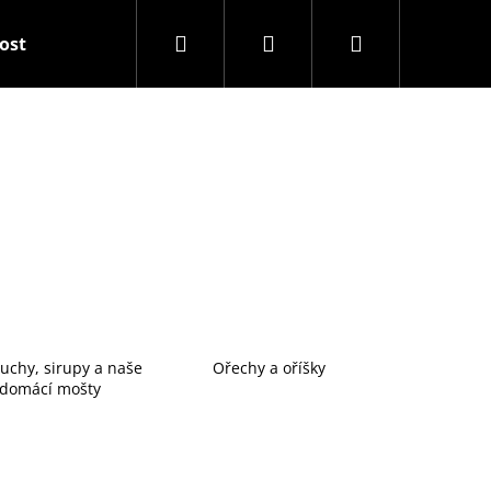
Hledat
Přihlášení
Nákupní
tost
Balíčky
Snack & Drink
Dárkové před
košík
chy, sirupy a naše
Ořechy a oříšky
domácí mošty
Následující