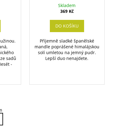
Skladem
369 Kč
DO KOŠÍKU
dužinou.
Příjemně sladké španělské
aná,
mandle poprášené himalájskou
mického
solí umletou na jemný pudr.
 ze sadů
Lepší duo nenajdete.
esét -
m