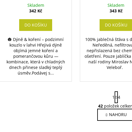
Skladem
Skladem
342 Kč
343 Kč
DO KOŠÍKU
DO KOŠÍKU
🎃 Dýně & koření – podzimní
100% jablečná šťáva s 
kouzlo v lahvi Hřejivá dýně
Neředěná, nefiltrov
objímá jemné koření a
nepřislazená bez che
pomerančovou kůru —
ošetření. Pouze jablíčka
kombinace, která v chladných
naší rodiny Miroslav N
dnech přinese sladký teplý
Veleboř.
úsměv.Podávej s...
S
1
4
t
r
42
položek celke
O
á
v
NAHORU
n
l
k
o
á