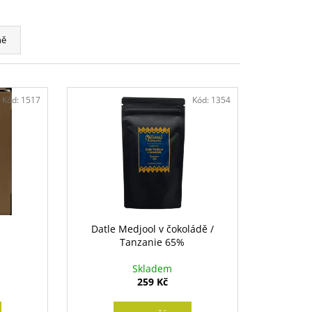
ně
Kód:
1517
Kód:
1354
l
Datle Medjool v čokoládě /
Tanzanie 65%
Skladem
259 Kč