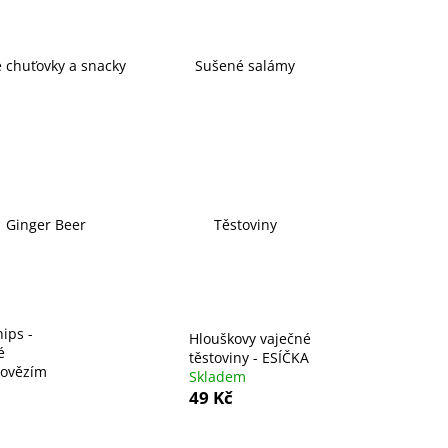
é chuťovky a snacky
Sušené salámy
Ginger Beer
Těstoviny
hips -
Hlouškovy vaječné
é
těstoviny - ESÍČKA
hovězím
Skladem
49 Kč