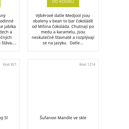
DO KOŠÍKU
sný
Výběrové datle Medjool jsou
rodinné
obaleny v bean to bar čokoládě
se jablka
od Míšina čokoláda. Chutnají po
adech a
medu a karamelu, jsou
ečných
neskutečně šťavnaté a rozplývají
šťáva,...
se na jazyku. Datle...
Kód:
821
Kód:
1214
ý 5l
Šufanovi Mandle ve skle