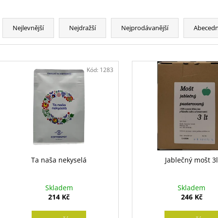
Ř
a
Nejlevnější
Nejdražší
Nejprodávanější
Abeced
z
e
V
n
ý
Kód:
1283
í
p
p
i
r
s
o
p
d
r
u
o
k
d
Ta naša nekyselá
Jablečný mošt 3
t
u
ů
k
Skladem
Skladem
t
214 Kč
246 Kč
ů