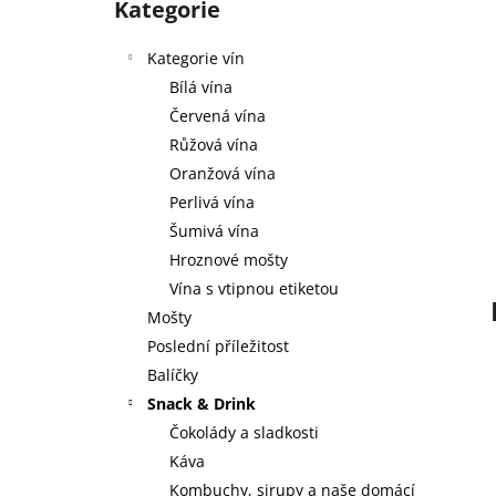
3 SKLENICE ZE TŘÍ SEDMIČEK
Kategorie
kategorie
l
590 Kč
Kategorie vín
Bílá vína
Červená vína
Růžová vína
Oranžová vína
Perlivá vína
Šumivá vína
Hroznové mošty
Vína s vtipnou etiketou
Mošty
Poslední příležitost
Balíčky
Snack & Drink
Čokolády a sladkosti
Káva
Kombuchy, sirupy a naše domácí