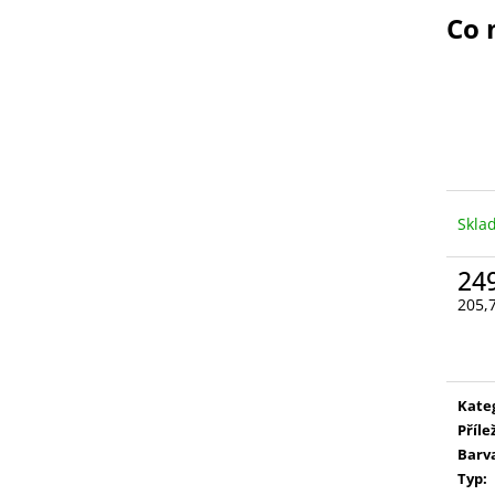
MÜLLER THURGAU
CUVÉE TŘI
Co 
199 Kč
333 Kč
Skla
24
205,
Měr
cena
Kate
Příle
Barv
Typ
: