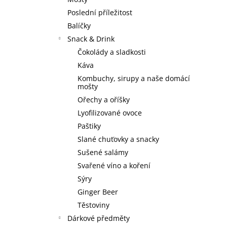
3 SKLENICE ZE TŘÍ SEDMIČEK
l
Poslední příležitost
590 Kč
Balíčky
Snack & Drink
Čokolády a sladkosti
Káva
Kombuchy, sirupy a naše domácí
mošty
Ořechy a oříšky
Lyofilizované ovoce
Paštiky
Slané chuťovky a snacky
Sušené salámy
Svařené víno a koření
Sýry
Ginger Beer
Těstoviny
Dárkové předměty