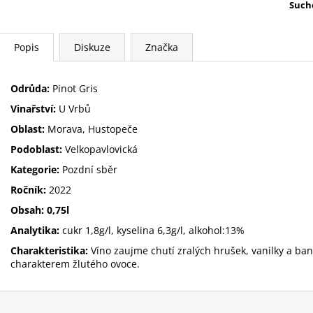
Such
Popis
Diskuze
Značka
Odrůda:
Pinot Gris
Vinařství:
U Vrbů
Oblast:
Morava, Hustopeče
Podoblast:
Velkopavlovická
Kategorie:
Pozdní sběr
Ročník:
2022
Obsah: 0,75l
Analytika:
cukr 1,8g/l, kyselina 6,3g/l, alkohol:13%
Charakteristika:
Víno zaujme chutí zralých hrušek, vanilky a ban
charakterem žlutého ovoce.