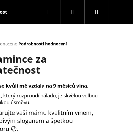
Hledat
Přihlášení
Nákupní
tost
Balíčky
Snack & Drink
Dárkové před
košík
rné
dnoceno
Podrobnosti hodnocení
cení
mince za
ktu
atečnost
ček.
e se kvůli mě vzdala na 9 měsíců vína.
, který rozproudí náladu, je skvělou volbou
ukou úsměvu.
rujte vaši mámu kvalitním vínem,
Následující
divým sloganem a špetkou
ru 😉.