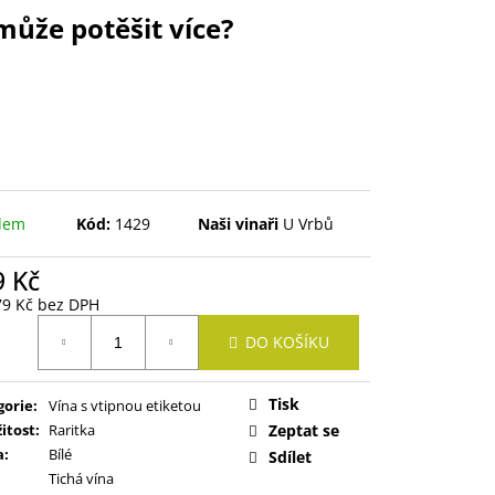
může potěšit více?
dem
Kód:
1429
Naši vinaři
U Vrbů
9 Kč
79 Kč bez DPH
ná
DO KOŠÍKU
:
Tisk
gorie
:
Vína s vtipnou etiketou
žitost
:
Raritka
Zeptat se
a
:
Bílé
Sdílet
Tichá vína