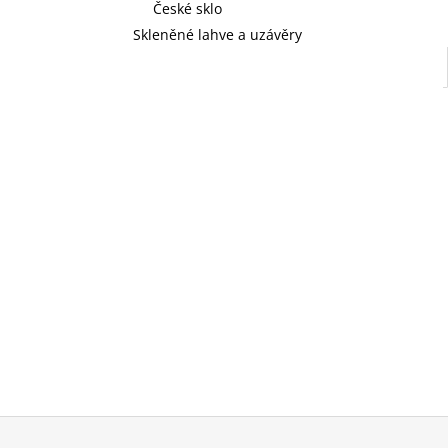
České sklo
Skleněné lahve a uzávěry
Z