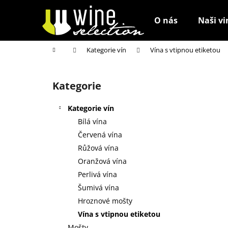
K
Přejít
na
o
O nás
Naši vi
obsah
Zpět
Zpět
š
do
do
í
Domů
Kategorie vín
Vína s vtipnou etiketou
k
obchodu
obchodu
P
o
Kategorie
Přeskočit
s
kategorie
t
Kategorie vín
r
Bílá vína
a
Červená vína
n
Růžová vína
n
Oranžová vína
í
Perlivá vína
p
Šumivá vína
a
Hroznové mošty
n
Vína s vtipnou etiketou
e
Mošty