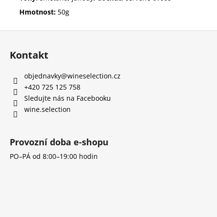
Hmotnost:
50g
Z
á
Kontakt
p
a
objednavky
@
wineselection.cz
t
+420 725 125 758
í
Sledujte nás na Facebooku
wine.selection
Provozní doba e-shopu
PO–PÁ od 8:00–19:00 hodin