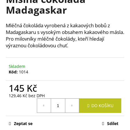
je
a
Madagaskar
0,0
z
j
5
í
hvězdiček.
Mléčná čokoláda vyrobená z kakaových bobů z
t
Madagaskaru s vysokým obsahem kakaového másla.
?
Pro milovníky mléčné čokolády, kteří hledají
výraznou čokoládovou chuť.
Skladem
HLEDAT
Kód:
1014
145 Kč
D
129,46 Kč bez DPH
o
Měrná
p
DO KOŠÍKU
cena:
o
r
Zeptat se
Sdílet
u