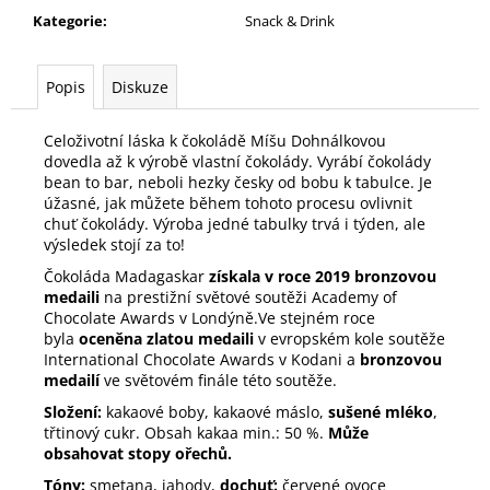
č
Kategorie
:
Snack & Drink
u
j
e
Popis
Diskuze
m
e
Celoživotní láska k čokoládě Míšu Dohnálkovou
dovedla až k výrobě vlastní čokolády. Vyrábí čokolády
bean to bar, neboli hezky česky od bobu k tabulce. Je
SAUVIGNON
úžasné, jak můžete během tohoto procesu ovlivnit
BLANC
chuť čokolády. Výroba jedné tabulky trvá i týden, ale
RENAISSANCE
výsledek stojí za to!
1
155
Čokoláda Madagaskar
získala v roce 2019 bronzovou
Kč
medaili
na prestižní světové soutěži Academy of
Chocolate Awards v Londýně.Ve stejném roce
byla
oceněna zlatou medaili
v evropském kole soutěže
International Chocolate Awards v Kodani a
bronzovou
medailí
ve světovém finále této soutěže.
Složení:
kakaové boby, kakaové máslo,
sušené mléko
,
třtinový cukr. Obsah kakaa min.: 50 %.
Může
obsahovat stopy ořechů.
Tóny:
smetana, jahody,
dochuť:
červené ovoce