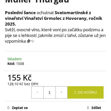
je
a
0,0
z
j
Poslední šance
ochutnat
Svatomartinské z
5
í
vinařství
Vinařství Grmolec
z
Hovorany
, ročník
hvězdiček.
2025.
t
Svěží, ovocné víno, které voní po začátku podzimu a
?
pije se s lehkostí. Jakmile zmizí z lahví, zůstane už jen
vzpomínka 🍇✨
HLEDAT
Skladem
Kód:
1508
155 Kč
D
o
128,10 Kč bez DPH
Měrná
p
DO KOŠÍKU
cena:
o
r
u
Zeptat se
Sdílet