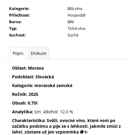
č
u
Kategorie
:
Bílá vína
j
Příležitost
:
Hospodář
e
Barva
:
Bílé
m
Typ
:
Tichá vína
e
Suchost
:
Suché
3
Popis
Diskuze
SKLENICE
ZE
TŘÍ
Oblast: Morava
SEDMIČEK
Podoblast: Slovácká
590
Kč
Kategorie: moravské zemské
Ročník: 2025
Obsah: 0,75l
Analytika:
tzn: alkohol: 12,0 %
Charakteristika: Svěží, ovocné víno, které voní po
začátku podzimu a pije se s lehkostí. Jakmile zmizí z
lahví, zůstane už jen vzpomínka 🍇✨