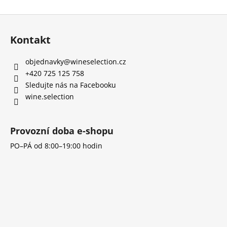
Z
á
Kontakt
p
a
objednavky
@
wineselection.cz
t
+420 725 125 758
í
Sledujte nás na Facebooku
wine.selection
Provozní doba e-shopu
PO–PÁ od 8:00–19:00 hodin