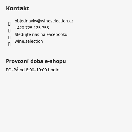
á
Kontakt
p
a
objednavky
@
wineselection.cz
t
+420 725 125 758
í
Sledujte nás na Facebooku
wine.selection
Provozní doba e-shopu
PO–PÁ od 8:00–19:00 hodin