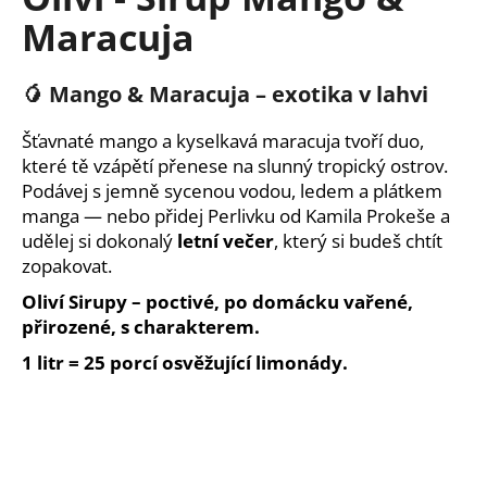
je
a
Maracuja
0,0
z
j
5
í
hvězdiček.
🥭
Mango & Maracuja – exotika v lahvi
t
?
Šťavnaté mango a kyselkavá maracuja tvoří duo,
které tě vzápětí přenese na slunný tropický ostrov.
Podávej s jemně sycenou vodou, ledem a plátkem
manga — nebo přidej Perlivku od Kamila Prokeše a
udělej si dokonalý
letní večer
, který si budeš chtít
HLEDAT
zopakovat.
Oliví Sirupy – poctivé, po domácku vařené,
přirozené, s charakterem.
D
1 litr = 25 porcí osvěžující limonády.
o
p
o
r
u