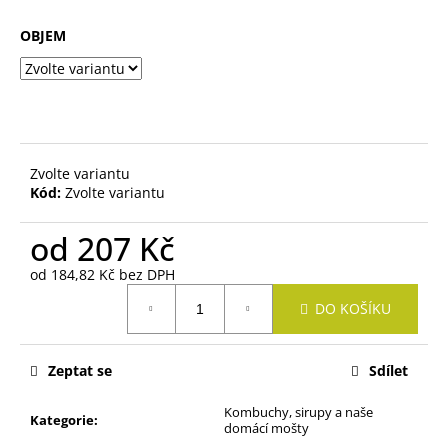
č
u
OBJEM
j
e
m
e
TRAMÍN
Zvolte variantu
ČERVENÝ
Kód:
Zvolte variantu
272
Kč
od
207 Kč
od
184,82 Kč
bez DPH
Měrná
DO KOŠÍKU
cena:
Zeptat se
Sdílet
Kombuchy, sirupy a naše
Kategorie
:
domácí mošty