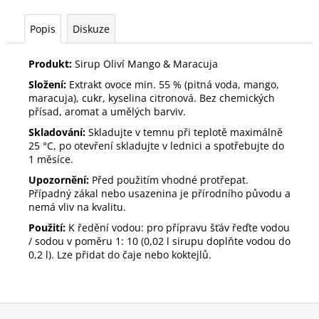
Popis
Diskuze
Produkt:
Sirup Oliví Mango & Maracuja
Složení:
Extrakt ovoce min. 55 % (pitná voda, mango,
maracuja), cukr, kyselina citronová. B
ez chemických
přísad, aromat a umělých barviv.
Skladování:
Skladujte v temnu při teplotě maximálně
25 °C, po otevření skladujte v lednici a spotřebujte do
1 měsíce.
Upozornění:
Před použitím vhodné protřepat.
Případný zákal nebo usazenina je přírodního původu a
nemá vliv na kvalitu.
Použití:
K ředění vodou: pro přípravu šťáv řeďte vodou
/ sodou v poměru 1: 10 (0,02 l sirupu doplňte vodou do
0,2 l). Lze přidat do čaje nebo koktejlů.
Z