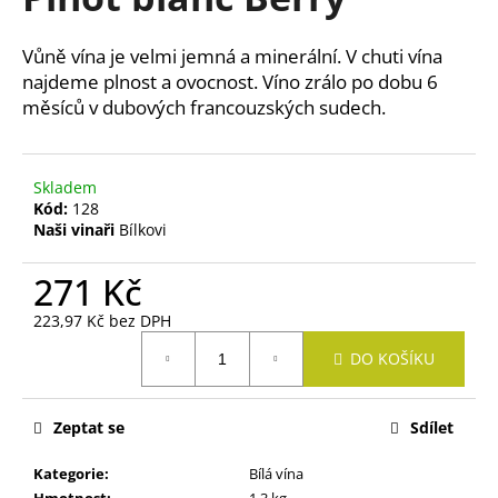
je
a
0,0
z
j
Vůně vína je velmi jemná a minerální. V chuti vína
5
í
najdeme plnost a ovocnost. Víno zrálo po dobu 6
hvězdiček.
měsíců v dubových francouzských sudech.
t
?
Skladem
Kód:
128
Naši vinaři
Bílkovi
HLEDAT
271 Kč
223,97 Kč bez DPH
Měrná
D
DO KOŠÍKU
cena:
o
p
o
Zeptat se
Sdílet
r
u
Kategorie
:
Bílá vína
Hmotnost
:
1.3 kg