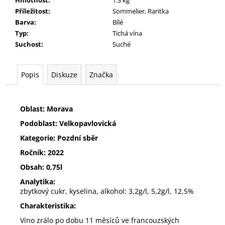
č
u
Příležitost
:
Sommelier, Raritka
j
Barva
:
Bílé
e
Typ
:
Tichá vína
m
Suchost
:
Suché
e
Popis
Diskuze
Značka
CUVÉE
TŘI
333
Oblast: Morava
Kč
Podoblast: Velkopavlovická
Kategorie: Pozdní sběr
Ročník: 2022
Obsah: 0,75l
Analytika:
zbytkový cukr, kyselina, alkohol: 3,2g/l, 5,2g/l, 12,5%
Charakteristika:
Víno zrálo po dobu 11 měsíců ve francouzských