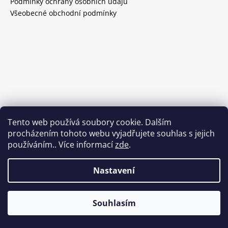
Podmínky ochrany osobních údajů
Všeobecné obchodní podmínky
Tento web používá soubory cookie. Dalším
procházením tohoto webu vyjadřujete souhlas s jejich
používáním.. Více informací
zde
.
Nastavení
Vytvořil Shoptet
Souhlasím
Copyright 2026
Wineselection
. Všechna práva vyhrazena.