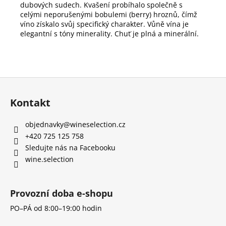
dubových sudech. Kvašení probíhalo společně s
celými neporušenými bobulemi (berry) hroznů, čímž
víno získalo svůj specifický charakter. Vůně vína je
elegantní s tóny minerality. Chuť je plná a minerální.
Z
á
Kontakt
p
a
objednavky
@
wineselection.cz
t
+420 725 125 758
í
Sledujte nás na Facebooku
wine.selection
Provozní doba e-shopu
PO–PÁ od 8:00–19:00 hodin