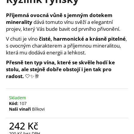
je
a
3,2
z
j
Příjemná ovocná vůně s jemným dotekem
5
í
minerality
dává tomuto vínu svěží a elegantní
hvězdiček.
projev, který Vás bude bavit od prvního přivonění.
t
?
V chuti je víno
čisté, harmonické a krásně pitelné
,
s ovocným charakterem a příjemnou mineralitou,
která mu dodává energii a lehkost.
Přesně ten typ vína, které se skvěle hodí ke
stolu, ale stejně dobře obstojí i jen tak pro
HLEDAT
radost.
🤍✨🥂
D
Skladem
o
Kód:
107
p
Naši vinaři
Bílkovi
o
r
242 Kč
u
200 Kč bez DPH