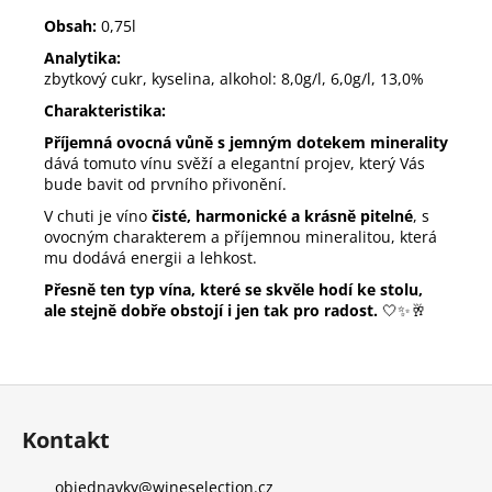
Obsah:
0,75l
Analytika:
zbytkový cukr, kyselina, alkohol: 8,0g/l, 6,0g/l, 13,0%
Charakteristika:
Příjemná ovocná vůně s jemným dotekem minerality
dává tomuto vínu svěží a elegantní projev, který Vás
bude bavit od prvního přivonění.
V chuti je víno
čisté, harmonické a krásně pitelné
, s
ovocným charakterem a příjemnou mineralitou, která
mu dodává energii a lehkost.
Přesně ten typ vína, které se skvěle hodí ke stolu,
ale stejně dobře obstojí i jen tak pro radost.
🤍✨🥂
Z
á
Kontakt
p
a
objednavky
@
wineselection.cz