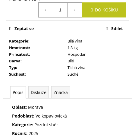
č
Měrná
u
DO KOŠÍKU
cena:
j
e
m
Zeptat se
Sdílet
e
Kategorie
:
Bílá vína
Hmotnost
:
1.3 kg
SYLVÁNSKÉ
Příležitost
:
Hospodář
ZELENÉ
Barva
:
Bílé
305
Typ
:
Tichá vína
Kč
Suchost
:
Suché
Popis
Diskuze
Značka
Oblast:
Morava
Podoblast:
Velkopavlovická
Kategorie:
Pozdní sběr
Ročník:
2025