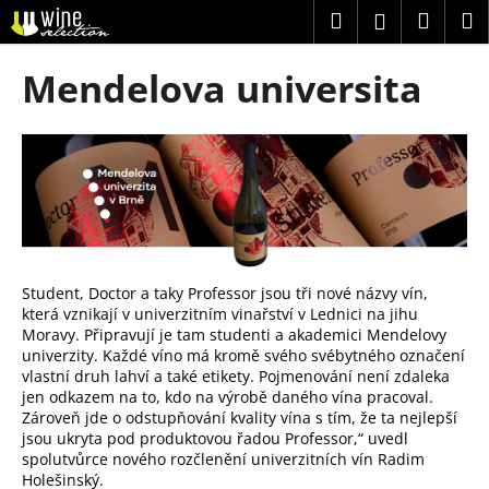
K
Přejít
Hledat
Náku
M
Přihlášení
na
o
obsah
Zpět
Zpět
košík
š
Mendelova universita
í
C
k
o
p
o
t
ř
e
Student, Doctor a taky Professor jsou tři nové názvy vín,
b
která vznikají v univerzitním vinařství v Lednici na jihu
Moravy. Připravují je tam studenti a akademici Mendelovy
u
univerzity. Každé víno má kromě svého svébytného označení
j
vlastní druh lahví a také etikety. Pojmenování není zdaleka
e
jen odkazem na to, kdo na výrobě daného vína pracoval.
Zároveň jde o odstupňování kvality vína s tím, že ta nejlepší
t
jsou ukryta pod produktovou řadou Professor,“ uvedl
e
spolutvůrce nového rozčlenění univerzitních vín Radim
Holešinský.
n