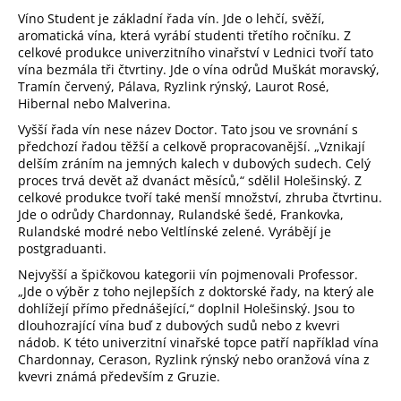
a
Víno Student je základní řada vín. Jde o lehčí, svěží,
aromatická vína, která vyrábí studenti třetího ročníku. Z
j
celkové produkce univerzitního vinařství v Lednici tvoří tato
í
vína bezmála tři čtvrtiny. Jde o vína odrůd Muškát moravský,
t
Tramín červený, Pálava, Ryzlink rýnský, Laurot Rosé,
Hibernal nebo Malverina.
?
Vyšší řada vín nese název Doctor. Tato jsou ve srovnání s
předchozí řadou těžší a celkově propracovanější. „Vznikají
delším zráním na jemných kalech v dubových sudech. Celý
proces trvá devět až dvanáct měsíců,“ sdělil Holešinský. Z
celkové produkce tvoří také menší množství, zhruba čtvrtinu.
HLEDAT
Jde o odrůdy Chardonnay, Rulandské šedé, Frankovka,
Rulandské modré nebo Veltlínské zelené. Vyrábějí je
postgraduanti.
Nejvyšší a špičkovou kategorii vín pojmenovali Professor.
D
„Jde o výběr z toho nejlepších z doktorské řady, na který ale
o
dohlížejí přímo přednášející,“ doplnil Holešinský. Jsou to
p
dlouhozrající vína buď z dubových sudů nebo z kvevri
o
nádob. K této univerzitní vinařské topce patří například vína
Chardonnay, Cerason, Ryzlink rýnský nebo oranžová vína z
r
kvevri známá především z Gruzie.
u