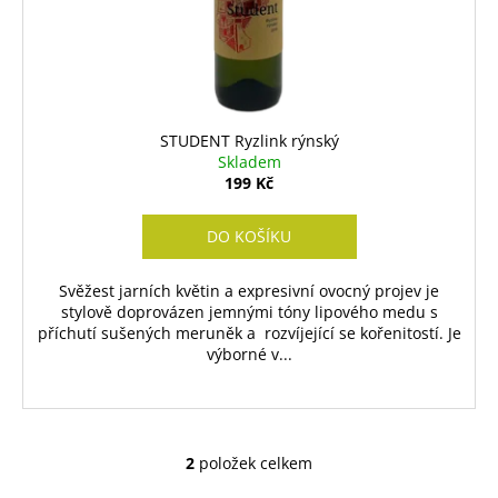
STUDENT Ryzlink rýnský
Skladem
199 Kč
DO KOŠÍKU
Svěžest jarních květin a expresivní ovocný projev je
stylově doprovázen jemnými tóny lipového medu s
příchutí sušených meruněk a rozvíjející se kořenitostí. Je
výborné v...
2
položek celkem
O
v