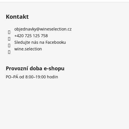
Z
l
á
á
Kontakt
d
p
a
a
objednavky
@
wineselection.cz
c
t
+420 725 125 758
í
í
Sledujte nás na Facebooku
p
wine.selection
r
v
k
Provozní doba e-shopu
y
v
PO–PÁ od 8:00–19:00 hodin
ý
p
i
s
u