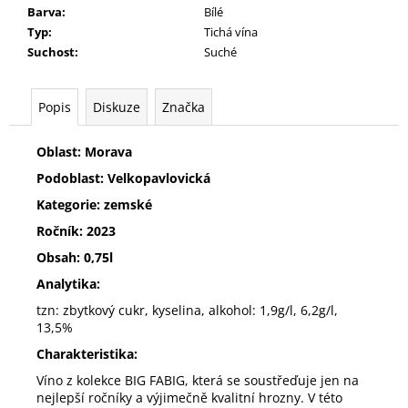
m
Barva
:
Bílé
e
Typ
:
Tichá vína
Suchost
:
Suché
VELTLÍNSKÉ
ZELENÉ
Popis
Diskuze
Značka
RŮŽENY
250
Oblast: Morava
Kč
Podoblast: Velkopavlovická
Kategorie: zemské
Ročník: 2023
Obsah: 0,75l
Analytika:
tzn: zbytkový cukr, kyselina, alkohol: 1,9g/l, 6,2g/l,
13,5%
Charakteristika:
Víno z kolekce BIG FABIG, která se soustřeďuje jen na
nejlepší ročníky a výjimečně kvalitní hrozny. V této