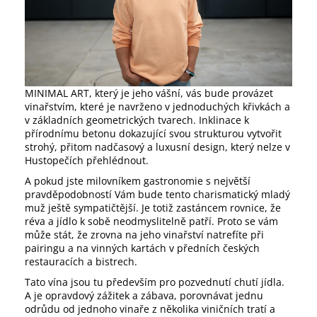
m
e
3
SKLENICE
ZE
MINIMAL ART, který je jeho vášní, vás bude provázet
TŘÍ
vinařstvím, které je navrženo v jednoduchých křivkách a
SEDMIČEK
v základních geometrických tvarech. Inklinace k
590
přírodnímu betonu dokazující svou strukturou vytvořit
Kč
strohý, přitom nadčasový a luxusní design, který nelze v
Hustopečích přehlédnout.
A pokud jste milovníkem gastronomie s největší
pravděpodobností Vám bude tento charismatický mladý
muž ještě sympatičtější. Je totiž zastáncem rovnice, že
réva a jídlo k sobě neodmyslitelně patří. Proto se vám
může stát, že zrovna na jeho vinařství natrefíte při
pairingu a na vinných kartách v předních českých
restauracích a bistrech.
Tato vína jsou tu především pro pozvednutí chutí jídla.
A je opravdový zážitek a zábava, porovnávat jednu
odrůdu od jednoho vinaře z několika viničních tratí a