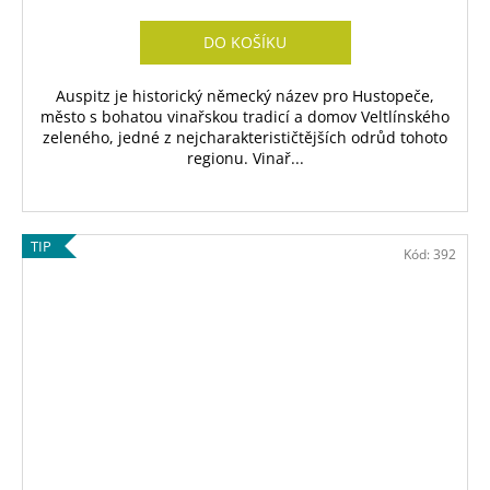
DO KOŠÍKU
Auspitz je historický německý název pro Hustopeče,
město s bohatou vinařskou tradicí a domov Veltlínského
zeleného, jedné z nejcharakterističtějších odrůd tohoto
regionu. Vinař...
TIP
Kód:
392