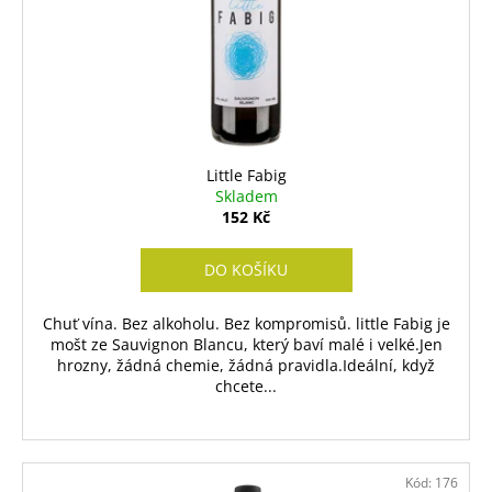
t
d
ů
u
k
t
ů
Little Fabig
Skladem
152 Kč
DO KOŠÍKU
Chuť vína. Bez alkoholu. Bez kompromisů. little Fabig je
mošt ze Sauvignon Blancu, který baví malé i velké.Jen
hrozny, žádná chemie, žádná pravidla.Ideální, když
chcete...
Kód:
176