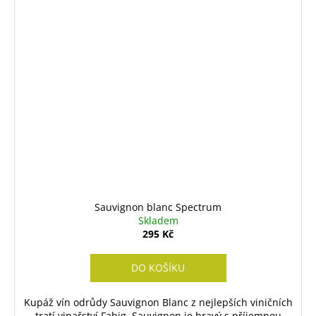
Sauvignon blanc Spectrum
Skladem
295 Kč
DO KOŠÍKU
Kupáž vín odrůdy Sauvignon Blanc z nejlepších viničních
tratí vinařství Fabig. Sauvignon je hravý s příjemnou