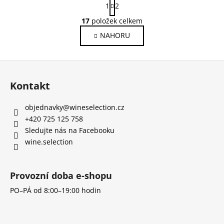
1
2
t
O
r
17
položek celkem
v
á
NAHORU
l
n
k
á
o
d
Z
v
a
á
á
c
Kontakt
n
p
í
í
a
p
objednavky
@
wineselection.cz
t
r
í
+420 725 125 758
v
Sledujte nás na Facebooku
k
wine.selection
y
v
ý
Provozní doba e-shopu
p
i
PO–PÁ od 8:00–19:00 hodin
s
u