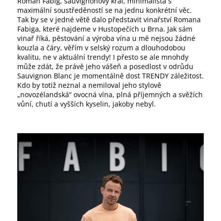
Roman Fabig, sauvignonový král, minimalista s
í
maximální soustředěností se na jednu konkrétní věc.
t
Tak by se v jedné větě dalo představit vinařství Romana
?
Fabiga, které najdeme v Hustopečích u Brna. Jak sám
vinař říká, pěstování a výroba vína u mě nejsou žádné
kouzla a čáry, věřím v selský rozum a dlouhodobou
kvalitu, ne v aktuální trendy! I přesto se ale mnohdy
může zdát, že právě jeho vášeň a posedlost v odrůdu
HLEDAT
Sauvignon Blanc je momentálně dost TRENDY záležitost.
Kdo by totiž neznal a nemiloval jeho stylově
„novozélandská“ ovocná vína, plná příjemných a svěžích
vůní, chutí a vyšších kyselin, jakoby nebyl.
D
o
p
o
r
u
č
u
j
e