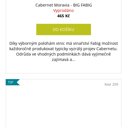
Cabernet Moravia - BIG FABIG
Vyprodáno
465 Kč
DO KOŠÍKU
Díky výborným polohám vinic má vinařství Fabig možnost
každoročně produkovat typicky vyzrálý projev Cabernetu.
Odrůda ve vhodných podmínkách dává vyjímečně
zajímavá a...
TIP
Kód:
209