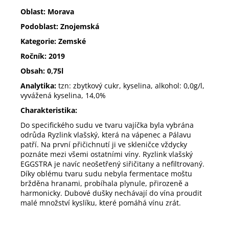
Oblast: Morava
Podoblast: Znojemská
Kategorie: Zemské
Ročník: 2019
Obsah: 0,75l
Analytika:
tzn: zbytkový cukr, kyselina, alkohol: 0,0g/l,
vyvážená kyselina, 14,0%
Charakteristika:
Do specifického sudu ve tvaru vajíčka byla vybrána
odrůda Ryzlink vlašský, která na vápenec a Pálavu
patří. Na první přičichnutí ji ve skleničce vždycky
poznáte mezi všemi ostatními víny. Ryzlink vlašský
EGGSTRA je navíc neošetřený siřičitany a nefiltrovaný.
Díky oblému tvaru sudu nebyla fermentace moštu
bržděna hranami, probíhala plynule, přirozeně a
harmonicky. Dubové dušky nechávají do vína proudit
malé množství kyslíku, které pomáhá vínu zrát.