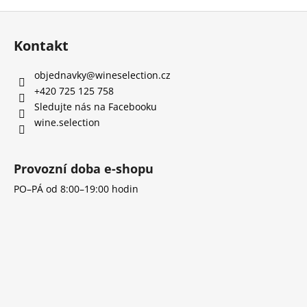
Z
á
Kontakt
p
a
objednavky
@
wineselection.cz
t
+420 725 125 758
í
Sledujte nás na Facebooku
wine.selection
Provozní doba e-shopu
PO–PÁ od 8:00–19:00 hodin