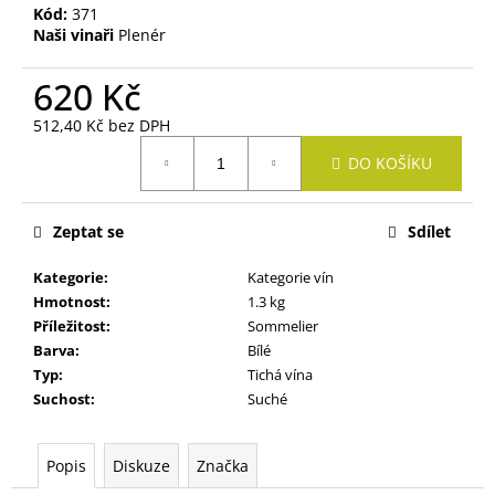
č
Kód:
371
u
Naši vinaři
Plenér
j
e
620 Kč
m
e
512,40 Kč bez DPH
Měrná
DO KOŠÍKU
cena:
MÜLLER
THURGAU
Zeptat se
Sdílet
199
Kč
Kategorie
:
Kategorie vín
Hmotnost
:
1.3 kg
Příležitost
:
Sommelier
Barva
:
Bílé
Typ
:
Tichá vína
Suchost
:
Suché
Popis
Diskuze
Značka