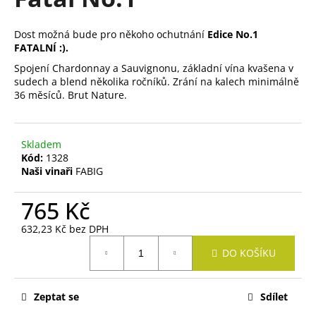
je
í
0,0
t
z
Dost možná bude pro někoho ochutnání
Edice No.1
?
5
FATALNÍ :).
hvězdiček.
Spojení Chardonnay a Sauvignonu, základní vína kvašena v
sudech a blend několika ročníků. Zrání na kalech minimálně
36 měsíců. Brut Nature.
HLEDAT
Skladem
Kód:
1328
D
Naši vinaři
FABIG
o
p
765 Kč
o
r
632,23 Kč bez DPH
Měrná
u
DO KOŠÍKU
cena:
č
u
j
Zeptat se
Sdílet
e