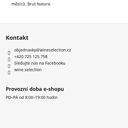
měsíců. Brut Nature.
Z
á
Kontakt
p
a
objednavky
@
wineselection.cz
t
í
+420 725 125 758
Sledujte nás na Facebooku
wine.selection
Provozní doba e-shopu
PO–PÁ od 8:00–19:00 hodin