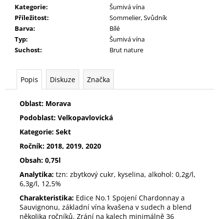
m
Kategorie
:
Šumivá vína
e
Příležitost
:
Sommelier, Svůdník
Barva
:
Bílé
Typ
:
Šumivá vína
TRAMÍN
Suchost
:
Brut nature
ČERVENÝ
272
Kč
Popis
Diskuze
Značka
Oblast: Morava
Podoblast: Velkopavlovická
Kategorie: Sekt
Ročník: 2018, 2019, 2020
Obsah: 0,75l
Analytika:
tzn: zbytkový cukr, kyselina, alkohol: 0,2g/l,
6,3g/l, 12,5%
Charakteristika:
Edice No.1 Spojení Chardonnay a
Sauvignonu, základní vína kvašena v sudech a blend
několika ročníků. Zrání na kalech minimálně 36