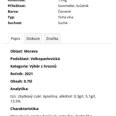
č
u
Příležitost
:
Sommelier, Svůdník
j
Barva
:
Červené
e
Typ
:
Tichá vína
m
Suchost
:
Suché
e
Popis
Diskuze
Značka
SYLVÁNSKÉ
ZELENÉ
Oblast: Morava
305
Podoblast: Velkopavlovická
Kč
Kategorie: Výběr z hroznů
Ročník: 2021
Obsah: 0,75l
Analytika:
tzn: zbytkový cukr, kyselina, alkohol: 0,3g/l, 5,1g/l,
13,5%
Charakteristika: