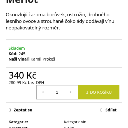
je
a
4,5
z
j
Okouzlující aroma borůvek, ostružin, drobného
5
í
lesního ovoce a strouhané čokolády dodávají vínu
hvězdiček.
neopakovatelný rozměr.
t
?
Skladem
Kód:
245
Naši vinaři
Kamil Prokeš
HLEDAT
340 Kč
280,99 Kč bez DPH
Měrná
D
DO KOŠÍKU
cena:
o
p
o
Zeptat se
Sdílet
r
u
Kategorie
:
Kategorie vín
Hmotnost
:
1.3 kg