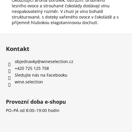
Okouzlující aroma borůvek, ostružin, drobného
lesního ovoce a strouhané čokolády dodávají vínu
neopakovatelný rozměr. V chuti je víno bohatě
strukturované, s doteky vařeného ovoce v čokoládě a s
příjemně hlubokou elagotaninovou dochutí.
Z
á
Kontakt
p
a
objednavky
@
wineselection.cz
t
+420 725 125 758
í
Sledujte nás na Facebooku
wine.selection
Provozní doba e-shopu
PO–PÁ od 8:00–19:00 hodin