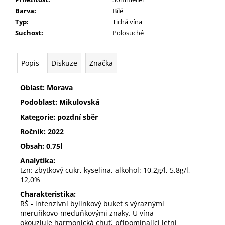
č
Barva
:
Bílé
u
Typ
:
Tichá vína
j
Suchost
:
Polosuché
e
m
e
Popis
Diskuze
Značka
MÜLLER
Oblast: Morava
THURGAU
Podoblast: Mikulovská
199
Kč
Kategorie: pozdní sběr
Ročník: 2022
Obsah: 0,75l
Analytika:
tzn: zbytkový cukr, kyselina, alkohol: 10,2g/l, 5,8g/l,
12,0%
Charakteristika:
RŠ - intenzivní bylinkový buket s výraznými
meruňkovo-meduňkovými znaky. U vína
okouzluje harmonická chuť, připomínající letní