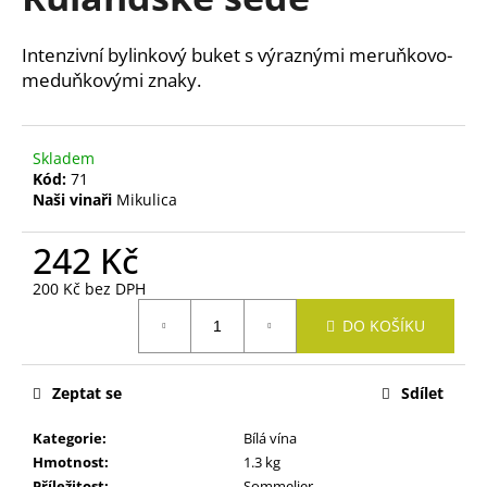
je
a
0,0
z
j
Intenzivní bylinkový buket s výraznými meruňkovo-
5
í
meduňkovými znaky.
hvězdiček.
t
?
Skladem
Kód:
71
Naši vinaři
Mikulica
242 Kč
HLEDAT
200 Kč bez DPH
Měrná
DO KOŠÍKU
cena:
D
o
p
Zeptat se
Sdílet
o
Kategorie
:
Bílá vína
r
Hmotnost
:
1.3 kg
u
Příležitost
:
Sommelier