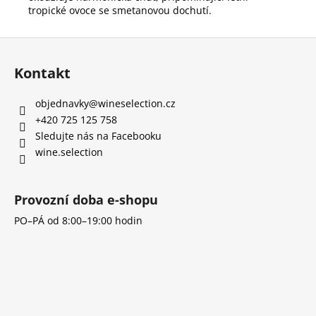
tropické ovoce se smetanovou dochutí.
Z
á
Kontakt
p
a
objednavky
@
wineselection.cz
t
+420 725 125 758
í
Sledujte nás na Facebooku
wine.selection
Provozní doba e-shopu
PO–PÁ od 8:00–19:00 hodin