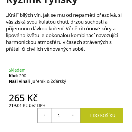
je
a
0,0
z
j
„Král“ bílých vín, jak se mu od nepaměti přezdívá, si
5
í
vás získá svou kulatou chutí, drzou suchostí a
hvězdiček.
příjemnou dávkou koření. Vůně citrónové kůry a
t
lipového květu je dokonalou kombinací navozující
?
harmonickou atmosféru v časech strávených s
přáteli či chvílích věnovaných sobě.
HLEDAT
Skladem
Kód:
290
Naši vinaři
Juřeník & Žďárský
D
265 Kč
o
219,01 Kč bez DPH
p
Měrná
o
DO KOŠÍKU
cena:
r
u