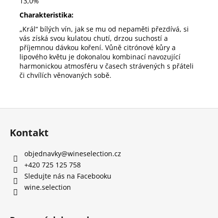
13,0%
Charakteristika:
„Král“ bílých vín, jak se mu od nepaměti přezdívá, si
vás získá svou kulatou chutí, drzou suchostí a
příjemnou dávkou koření. Vůně citrónové kůry a
lipového květu je dokonalou kombinací navozující
harmonickou atmosféru v časech strávených s přáteli
či chvílích věnovaných sobě.
Z
á
Kontakt
p
a
objednavky
@
wineselection.cz
t
+420 725 125 758
í
Sledujte nás na Facebooku
wine.selection