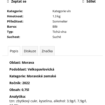
č
Zeptat se
Sdílet
u
j
Kategorie
:
Kategorie vín
e
Hmotnost
:
1.3 kg
m
Příležitost
:
Sommelier
e
Barva
:
Bílé
Typ
:
Tichá vína
Suchost
:
Suché
VELTLÍNSKÉ
ZELENÉ
KVEVRI
Popis
Diskuze
Značka
351
Kč
Oblast: Morava
Podoblast: Velkopavlovická
Kategorie: Moravské zemské
Ročník: 2022
Obsah: 0,75l
Analytika:
tzn: zbytkový cukr, kyselina, alkohol: 3,9g/l, 7,9g/l,