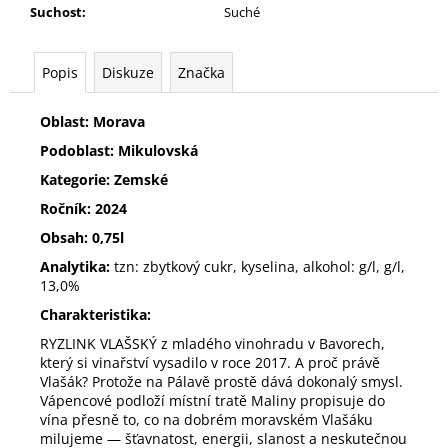
Suchost
:
Suché
Popis
Diskuze
Značka
Oblast: Morava
Podoblast: Mikulovská
Kategorie: Zemské
Ročník: 2024
Obsah: 0,75l
Analytika:
tzn: zbytkový cukr, kyselina, alkohol: g/l, g/l,
13,0%
Charakteristika:
RYZLINK VLAŠSKÝ z mladého vinohradu v Bavorech,
který si vinařství vysadilo v roce 2017. A proč právě
Vlašák? Protože na Pálavě prostě dává dokonalý smysl.
Vápencové podloží místní tratě Maliny propisuje do
vína přesně to, co na dobrém moravském Vlašáku
milujeme — šťavnatost, energii, slanost a neskutečnou