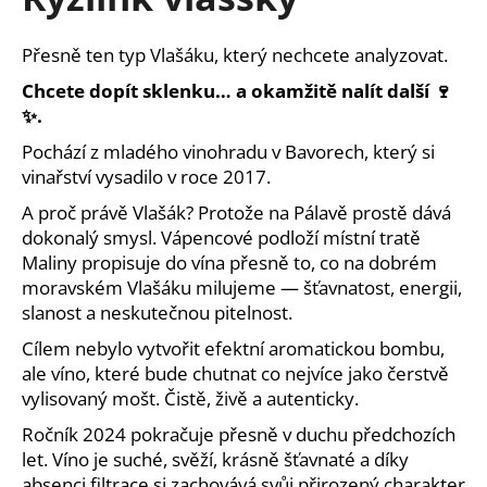
je
a
0,0
z
j
P
řesně ten typ Vlašáku, který nechcete analyzovat.
5
í
hvězdiček.
Chcete dopít sklenku… a okamžitě nalít další
🍷
t
✨.
?
Pochází z mladého vinohradu v Bavorech, který si
vinařství vysadilo v roce 2017.
A proč právě Vlašák? Protože na Pálavě prostě dává
dokonalý smysl. Vápencové podloží místní tratě
HLEDAT
Maliny propisuje do vína přesně to, co na dobrém
moravském Vlašáku milujeme — šťavnatost, energii,
slanost a neskutečnou pitelnost.
D
Cílem nebylo vytvořit efektní aromatickou bombu,
o
ale víno, které bude chutnat co nejvíce jako čerstvě
p
vylisovaný mošt. Čistě, živě a autenticky.
o
Ročník 2024 pokračuje přesně v duchu předchozích
r
let. Víno je suché, svěží, krásně šťavnaté a díky
u
absenci filtrace si zachovává svůj přirozený charakter