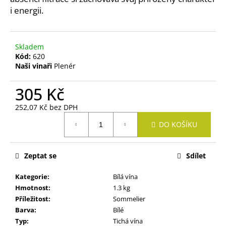
č
i energii.
u
j
e
m
Skladem
e
Kód:
620
Naši vinaři
Plenér
VELTLÍNSKÉ
305 Kč
ZELENÉ
KVEVRI
252,07 Kč bez DPH
Měrná
351
DO KOŠÍKU
Kč
cena:
Zeptat se
Sdílet
Kategorie
:
Bílá vína
Hmotnost
:
1.3 kg
Příležitost
:
Sommelier
Barva
:
Bílé
Typ
:
Tichá vína