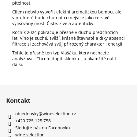
pitelnost.
Cílem nebylo vytvořit efektní aromatickou bombu, ale
víno, které bude chutnat co nejvíce jako čerstvě
vylisovaný mošt. Čistě, živě a autenticky.
Ročník 2024 pokračuje přesně v duchu předchozích
let. Víno je suché, svěží, krásně šťavnaté a díky absenci
filtrace si zachovává svůj přirozený charakter i energii.
Tohle je přesně ten typ Vlašáku, který nechcete
analyzovat. Chcete dopít sklenku… a okamžitě nalít
další.
Z
á
Kontakt
p
a
objednavky
@
wineselection.cz
t
+420 725 125 758
í
Sledujte nás na Facebooku
wine.selection