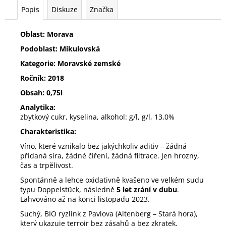
Popis
Diskuze
Značka
Oblast: Morava
Podoblast: Mikulovská
Kategorie: Moravské zemské
Ročník: 2018
Obsah: 0,75l
Analytika:
zbytkový cukr, kyselina, alkohol: g/l, g/l, 13,0%
Charakteristika:
Víno, které vznikalo bez jakýchkoliv aditiv – žádná
přidaná síra, žádné čiření, žádná filtrace. Jen hrozny,
čas a trpělivost.
Spontánně a lehce oxidativně kvašeno ve velkém sudu
typu Doppelstück, následně
5 let zrání v dubu
.
Lahvováno až na konci listopadu 2023.
Suchý, BIO ryzlink z Pavlova (Altenberg – Stará hora),
který ukazuje terroir bez zásahů a bez zkratek.