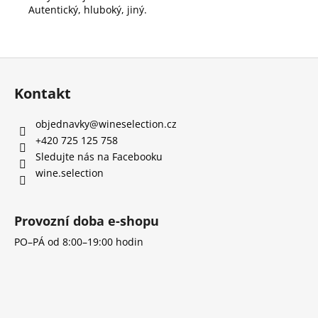
Autentický, hluboký, jiný.
Z
á
Kontakt
p
a
objednavky
@
wineselection.cz
t
+420 725 125 758
í
Sledujte nás na Facebooku
wine.selection
Provozní doba e-shopu
PO–PÁ od 8:00–19:00 hodin