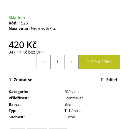
č
u
j
Skladem
e
Kód:
1526
m
Naši vinaři
Nepraš & Co.
e
420 Kč
TRAMÍN
347,11 Kč bez DPH
ČERVENÝ
Měrná
DO KOŠÍKU
272
cena:
Kč
Zeptat se
Sdílet
Kategorie
:
Bílá vína
Příležitost
:
Sommelier
Barva
:
Bílé
Typ
:
Tichá vína
Suchost
:
Suché