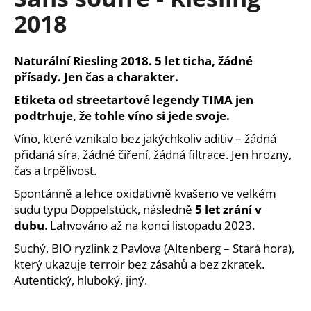
je
a
2018
0,0
z
j
5
í
hvězdiček.
Naturální Riesling 2018. 5 let ticha, žádné
t
přísady. Jen čas a charakter.
?
Etiketa od streetartové legendy TIMA jen
podtrhuje, že tohle víno si jede svoje.
Víno, které vznikalo bez jakýchkoliv aditiv – žádná
přidaná síra, žádné čiření, žádná filtrace. Jen hrozny,
HLEDAT
čas a trpělivost.
Spontánně a lehce oxidativně kvašeno ve velkém
sudu typu Doppelstück, následně
5 let zrání v
D
dubu
. Lahvováno až na konci listopadu 2023.
o
Suchý, BIO ryzlink z Pavlova (Altenberg – Stará hora),
p
který ukazuje terroir bez zásahů a bez zkratek.
o
Autentický, hluboký, jiný.
r
u