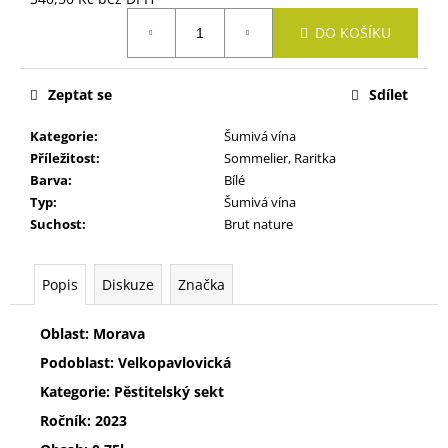
č
Měrná
u
DO KOŠÍKU
cena:
j
e
m
Zeptat se
Sdílet
e
Kategorie
:
Šumivá vína
Příležitost
:
Sommelier, Raritka
VELTLÍNSKÉ
Barva
:
Bílé
ZELENÉ
Typ
:
Šumivá vína
KVEVRI
Suchost
:
Brut nature
351
Kč
Popis
Diskuze
Značka
Oblast: Morava
Podoblast: Velkopavlovická
Kategorie: Pěstitelský sekt
Ročník: 2023