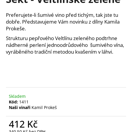
je
a
0,0
z
j
Preferujete-li šumivé vino před tichým, tak jste tu
5
í
dobře. Představujeme Vám novinku z dílny Kamila
hvězdiček.
Prokeše.
t
?
Strukturu pepřového Veltlínu zeleného podtrhne
nádherné perlení j
ednoodrůdového šumivého vína,
vyráběného
tradiční metodou kvašením v láhvi.
HLEDAT
D
Skladem
o
Kód:
1411
p
Naši vinaři
Kamil Prokeš
o
r
412 Kč
u
340,50 Kč bez DPH