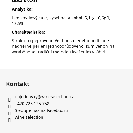
Obsah: 0,75l
Analytika:
tzn: zbytkový cukr, kyselina, alkohol: 5,1g/l, 6,6g/l,
12,5%
Charakteristika:
Strukturu pepřového Veltlínu zeleného podtrhne
nádherné perlení j
ednoodrůdového šumivého vína,
vyráběného
tradiční metodou kvašením v láhvi.
Z
á
Kontakt
p
a
objednavky
@
wineselection.cz
t
+420 725 125 758
í
Sledujte nás na Facebooku
wine.selection